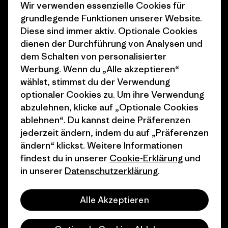
Wir verwenden essenzielle Cookies für
Business Unusual
Karriere
grundlegende Funktionen unserer Website.
Klimaziele
Pressekontakt
Diese sind immer aktiv. Optionale Cookies
dienen der Durchführung von Analysen und
1% For The Planet
Industry program
dem Schalten von personalisierter
Wie wir finanzieren
Affiliate-Programm
Werbung. Wenn du „Alle akzeptieren“
wählst, stimmst du der Verwendung
Geschenkgutscheine
Patagonia Schweiz
optionaler Cookies zu. Um ihre Verwendung
Seitenverzeichnis
abzulehnen, klicke auf „Optionale Cookies
Stores in deiner Nähe
ablehnen“. Du kannst deine Präferenzen
jederzeit ändern, indem du auf „Präferenzen
ändern“ klickst. Weitere Informationen
findest du in unserer
Cookie-Erklärung
und
in unserer
Datenschutzerklärung
.
© 2026 Patagonia, Inc. All Rights Reserved.
Alle Akzeptieren
Deutsch