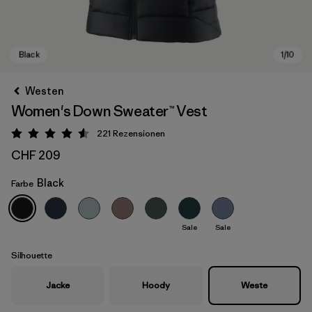
Westen
Women's Down Sweater™ Vest
221
Rezensionen
Bewertung: 4.6 / 5
CHF 209
Black
Farbe
Black
Sale
Sale
Silhouette
Jacke
Hoody
Weste