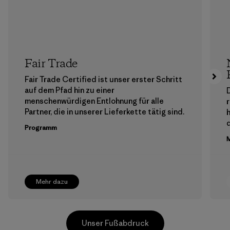
Fair Trade
Fair Trade Certified ist unser erster Schritt
auf dem Pfad hin zu einer
menschenwürdigen Entlohnung für alle
Partner, die in unserer Lieferkette tätig sind.
h
Programm
M
Mehr dazu
Unser Fußabdruck