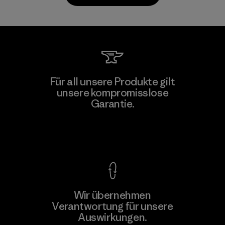
Kwang Viet Garment Co., Ltd
Für all unsere Produkte gilt
unsere kompromisslose
Factory
M
Garantie.
Kompromisslose Garantie
Wir übernehmen
Mehr dazu
Verantwortung für unsere
Auswirkungen.