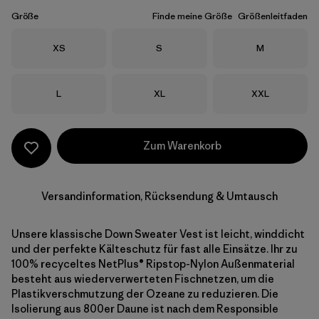
Größe
Finde meine Größe
Größenleitfaden
Größe
Größe
Größe
XS
S
M
Größe
Größe
Größe
L
XL
XXL
Zum Warenkorb
Versandinformation, Rücksendung & Umtausch
Unsere klassische Down Sweater Vest ist leicht, winddicht
und der perfekte Kälteschutz für fast alle Einsätze. Ihr zu
100% recyceltes NetPlus® Ripstop-Nylon Außenmaterial
besteht aus wiederverwerteten Fischnetzen, um die
Plastikverschmutzung der Ozeane zu reduzieren. Die
Isolierung aus 800er Daune ist nach dem Responsible