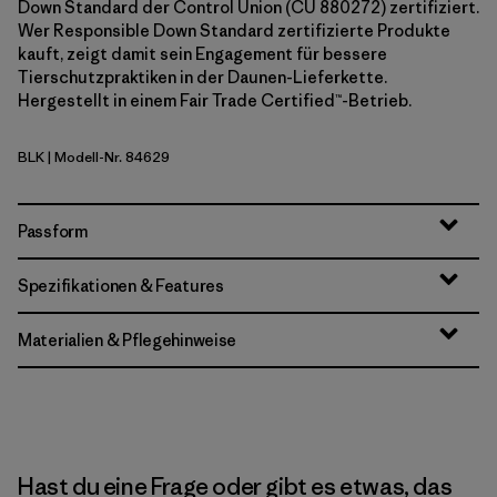
Down Standard der Control Union (CU 880272) zertifiziert.
Wer Responsible Down Standard zertifizierte Produkte
kauft, zeigt damit sein Engagement für bessere
Tierschutzpraktiken in der Daunen-Lieferkette.
Hergestellt in einem Fair Trade Certified™-Betrieb.
BLK
| Modell-Nr. 84629
Black
Passform
Spezifikationen & Features
Materialien & Pflegehinweise
Hast du eine Frage oder gibt es etwas, das