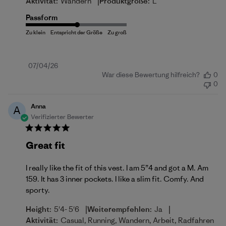
|
Aktivität:
Wandern
Produktgröße:
L
Passform
Veröffentlichungsdatum
07/04/26
War diese Bewertung hilfreich?
0
0
Anna
A
Verifizierter Bewerter
Great fit
I really like the fit of this vest. I am 5”4 and got a M. Am
159. It has 3 inner pockets. I like a slim fit. Comfy. And
sporty.
|
|
Height:
5'4- 5'6
Weiterempfehlen:
Ja
Aktivität:
Casual, Running, Wandern, Arbeit, Radfahren