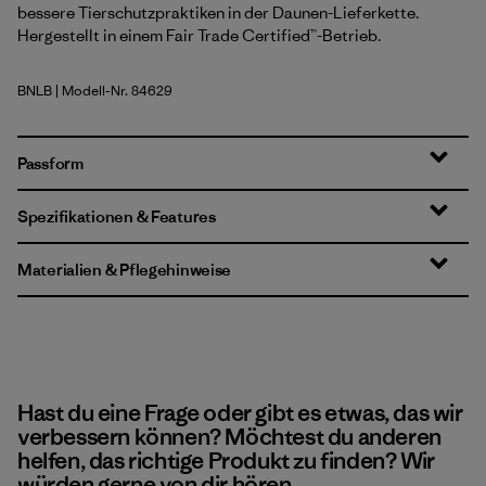
bessere Tierschutzpraktiken in der Daunen-Lieferkette.
Hergestellt in einem Fair Trade Certified™-Betrieb.
BNLB
| Modell-Nr. 84629
Barnacle Blue
Passform
Spezifikationen & Features
Materialien & Pflegehinweise
Hast du eine Frage oder gibt es etwas, das wir
verbessern können? Möchtest du anderen
helfen, das richtige Produkt zu finden? Wir
würden gerne von dir hören.