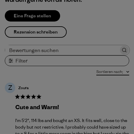
Eine Frage stellen
Rezension schreiben
Bewertungen suchen
Filter
Sortieren nach
:
Z
Zoura
Cute and Warm!
I'm 5'2", 114 lbs and bought an XS. It fits well, close to the
body but not restrictive. I probably could have sized up
to a S for a little more room in the hips but I rarely zip the