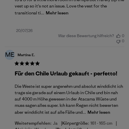
vest up so it's not an issue. Love the vest for the
transitional ti...
Mehr lesen
Veröffentlichungsdatum
20/07/26
War diese Bewertung hilfreich?
0
0
ME
Martina E.
Für den Chile Urlaub gekauft - perfetto!
Die Weste ist super angenehm und absolut winddicht ich
trage sie gerade auf einem Urlaub in Chile und bin nah
auf 4000 m Höhe gewesen in der Atacama Wüste und
muss sagen alles super. Ich kann Regen nicht bewerten
aber winddicht ist auf alle Fälle und...
Mehr lesen
|
|
Weiterempfehlen:
Ja
Körpergröße:
161 - 165 cm