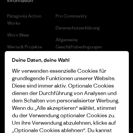
Information
Patagonia Action
Pro Community
Works
Datenschutzerklärung
Worn Wear
Allgemeine
Werte & Projekte
Geschäftsbedingungen
Progress Report
Cookie Einstellungen
Deine Daten, deine Wahl
Wir verwenden essenzielle Cookies für
Business Unusual
Karriere
grundlegende Funktionen unserer Website.
Klimaziele
Pressekontakt
Diese sind immer aktiv. Optionale Cookies
dienen der Durchführung von Analysen und
1% For The Planet
Industry program
dem Schalten von personalisierter Werbung.
Wie wir finanzieren
Affiliate-Programm
Wenn du „Alle akzeptieren“ wählst, stimmst
du der Verwendung optionaler Cookies zu.
Geschenkgutscheine
Patagonia Schweiz
Um ihre Verwendung abzulehnen, klicke auf
Seitenverzeichnis
„Optionale Cookies ablehnen“. Du kannst
Stores in deiner Nähe