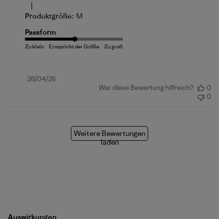
|
Produktgröße:
M
Passform
Veröffentlichungsdatum
26/04/26
War diese Bewertung hilfreich?
0
0
Weitere Bewertungen
laden
Auswirkungen