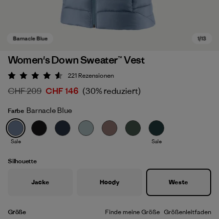
Women's Down Sweater™ Vest
221
Rezensionen
Bewertung: 4.6 / 5
CHF 209
CHF 146
(30% reduziert)
Barnacle Blue
Farbe
Sale
Sale
Barnacle Blue
Silhouette
Jacke
Hoody
Weste
Größe
Finde meine Größe
Größenleitfaden