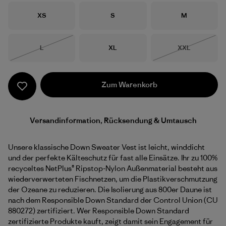
Größe
Größe
Größe
XS
S
M
Größe
Größe
Größe
L
XL
XXL
Nicht lieferbar
Nicht lieferba
Zum Warenkorb
Versandinformation, Rücksendung & Umtausch
Unsere klassische Down Sweater Vest ist leicht, winddicht
und der perfekte Kälteschutz für fast alle Einsätze. Ihr zu 100%
recyceltes NetPlus® Ripstop-Nylon Außenmaterial besteht aus
wiederverwerteten Fischnetzen, um die Plastikverschmutzung
der Ozeane zu reduzieren. Die Isolierung aus 800er Daune ist
nach dem Responsible Down Standard der Control Union (CU
880272) zertifiziert. Wer Responsible Down Standard
zertifizierte Produkte kauft, zeigt damit sein Engagement für