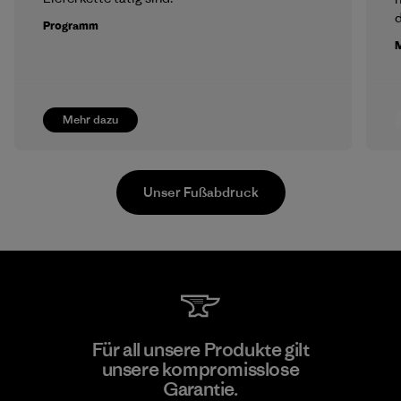
Programm
M
Mehr dazu
Unser Fußabdruck
Kwang Viet Garment Co., Ltd
Für all unsere Produkte gilt
unsere kompromisslose
Factory
M
Garantie.