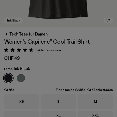
Tech Tees für Damen
Women's Capilene® Cool Trail Shirt
24
Rezensionen
Bewertung: 4.7 / 5
CHF 49
Ink Black
Farbe
Ink Black
Größe
Finde meine Größe
Größenleitfaden
Größe
Größe
Größe
XS
S
M
Größe
Größe
XL
XXL