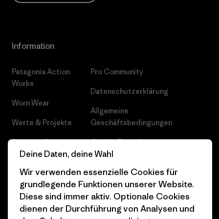
Information
Patagonia Action
Pro Community
Works
Datenschutzerklärung
Worn Wear
Allgemeine
Werte & Projekte
Geschäftsbedingungen
Progress Report
Cookie Einstellungen
Deine Daten, deine Wahl
Business Unusual
Karriere
Wir verwenden essenzielle Cookies für
Klimaziele
Pressekontakt
grundlegende Funktionen unserer Website.
Diese sind immer aktiv. Optionale Cookies
1% For The Planet
Industry program
dienen der Durchführung von Analysen und