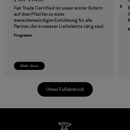
Fair Trade Certified ist unser erster Schritt
auf dem Pfad hin zu einer
menschenwürdigen Entlohnung für alle
M
Partner, die in unserer Lieferkette tätig sind.
M
Programm
Mehr dazu
Unser Fußabdruck