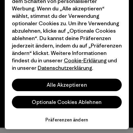
dem Schalten von personalisierter
Wie wir finanzieren
Affiliate-Programm
Werbung. Wenn du „Alle akzeptieren“
Geschenkgutscheine
Patagonia Schweiz
wählst, stimmst du der Verwendung
Seitenverzeichnis
optionaler Cookies zu. Um ihre Verwendung
Stores in deiner Nähe
abzulehnen, klicke auf „Optionale Cookies
ablehnen“. Du kannst deine Präferenzen
jederzeit ändern, indem du auf „Präferenzen
ändern“ klickst. Weitere Informationen
findest du in unserer
Cookie-Erklärung
und
© 2026 Patagonia, Inc. All Rights Reserved.
in unserer
Datenschutzerklärung
.
Alle Akzeptieren
Deutsch
Optionale Cookies Ablehnen
Präferenzen ändern