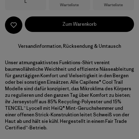
Größe
L
Warteliste
Warteliste
Zum Warenkorb
Versandinformation, Rücksendung & Umtausch
Unser atmungsaktivstes Funktions-Shirt vereint
baumwollähnliche Weichheit und effiziente Nässeableitung
für ganztägigen Komfort und Vielseitigkeit in den Bergen
oder bei sonstigen Einsätzen. Alle Capilene® Cool Trail
Modelle sind dafür konzipiert, das Mikroklima des Körpers
zu regulieren und den ganzen Tag über Komfort zu bieten;
ihr Jerseystoff aus 85% Recycling-Polyester und 15%
TENCEL™ Lyocell mit HeiQ® Mint-Geruchshemmer und
einer offenen Strick-Konstruktion leitet Schweiß von der
Haut ab und hält sie kühl. Hergestellt in einem Fair Trade
Certified™-Betrieb.