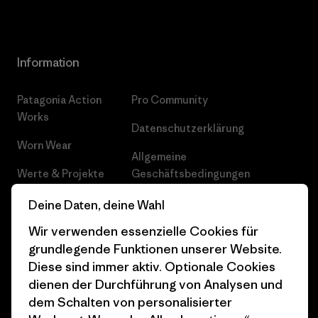
Information
Patagonia Action
Pro Community
Works
Datenschutzerklärung
Worn Wear
Allgemeine
Werte & Projekte
Geschäftsbedingungen
Progress Report
Cookie Einstellungen
Deine Daten, deine Wahl
Wir verwenden essenzielle Cookies für
Business Unusual
Karriere
grundlegende Funktionen unserer Website.
Klimaziele
Pressekontakt
Diese sind immer aktiv. Optionale Cookies
dienen der Durchführung von Analysen und
1% For The Planet
Industry program
dem Schalten von personalisierter
Wie wir finanzieren
Affiliate-Programm