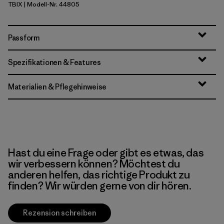
TBIX
| Modell-Nr. 44805
Thermal Blue - Thin Ice X-Dye
Passform
Spezifikationen & Features
Materialien & Pflegehinweise
Hast du eine Frage oder gibt es etwas, das
wir verbessern können? Möchtest du
anderen helfen, das richtige Produkt zu
finden? Wir würden gerne von dir hören.
Rezension schreiben