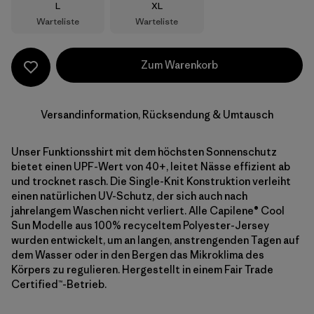
Größe
Größe
L
XL
Warteliste
Warteliste
Zum Warenkorb
Versandinformation, Rücksendung & Umtausch
Unser Funktionsshirt mit dem höchsten Sonnenschutz
bietet einen UPF-Wert von 40+, leitet Nässe effizient ab
und trocknet rasch. Die Single-Knit Konstruktion verleiht
einen natürlichen UV-Schutz, der sich auch nach
jahrelangem Waschen nicht verliert. Alle Capilene® Cool
Sun Modelle aus 100% recyceltem Polyester-Jersey
wurden entwickelt, um an langen, anstrengenden Tagen auf
dem Wasser oder in den Bergen das Mikroklima des
Körpers zu regulieren. Hergestellt in einem Fair Trade
Certified™-Betrieb.