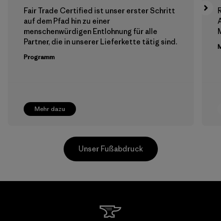
Fair Trade Certified ist unser erster Schritt
auf dem Pfad hin zu einer
menschenwürdigen Entlohnung für alle
M
Partner, die in unserer Lieferkette tätig sind.
M
Programm
Mehr dazu
Unser Fußabdruck