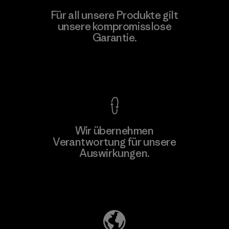
Teijin Frontier Co., Ltd.
Für all unsere Produkte gilt
unsere kompromisslose
Material-supplier
F
Garantie.
Kompromisslose Garantie
Wir übernehmen
Mehr dazu
Verantwortung für unsere
Auswirkungen.
Unser Fußabdruck