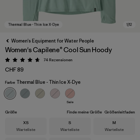
Women's Equipment for Water People
Women's Capilene® Cool Sun Hoody
74
Rezensionen
Bewertung: 4.7 / 5
CHF 89
Thermal Blue - Thin Ice X-Dye
Farbe
Thermal Blue - Thin Ice X-Dye
Sale
Größe
Finde meine Größe
Größenleitfaden
Größe
Größe
Größe
XS
S
M
Warteliste
Warteliste
Warteliste