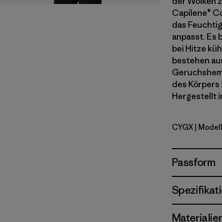
der Wolken z
Capilene® Coo
das Feuchtig
anpasst. Es 
bei Hitze küh
bestehen aus
Geruchshemme
des Körpers 
Hergestellt i
CYGX
| Model
Canopy Gr
Passform
Spezifikat
Materialie