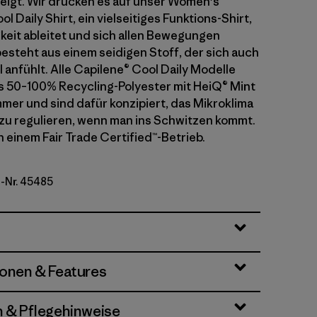
eigt. Wir drucken es auf unser Women's
l Daily Shirt, ein vielseitiges Funktions-Shirt,
keit ableitet und sich allen Bewegungen
besteht aus einem seidigen Stoff, der sich auch
l anfühlt. Alle Capilene® Cool Daily Modelle
 50–100% Recycling-Polyester mit HeiQ® Mint
r und sind dafür konzipiert, das Mikroklima
zu regulieren, wenn man ins Schwitzen kommt.
n einem Fair Trade Certified™-Betrieb.
l-Nr. 45485
een - Light Canopy Green X-Dye
ionen & Features
n & Pflegehinweise