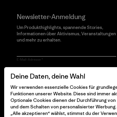
Newsletter-Anmeldung
Um Produkthighlights, spannende Stories,
Informationen über Aktivismus, Veranstaltungen
und mehr zu erhalten.
E-Mail-Adresse
Durch Klicken auf die Anmelden Taste, erkläre mich damit
Deine Daten, deine Wahl
einverstanden, dass Patagonia meine E-Mail-Adresse
verarbeitet und mir E-Mails für Produkt-Highlights, spannende
Stories, Informationen über Aktivismus, Veranstaltungen und
Wir verwenden essenzielle Cookies für grundle
mehr gemäß der
Datenschutzerklärung
von Patagonia zusendet.
Funktionen unserer Website. Diese sind immer akt
Optionale Cookies dienen der Durchführung von
Anmelden
und dem Schalten von personalisierter Werbung
„Alle akzeptieren“ wählst, stimmst du der Verwe