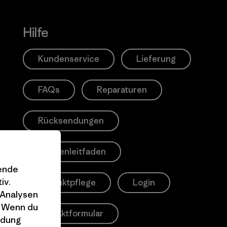
Hilfe
Kundenservice
Lieferung
FAQs
Reparaturen
Rücksendungen
Größenleitfaden
gende
iv.
Produktpflege
Login
 Analysen
. Wenn du
Kontaktformular
ndung