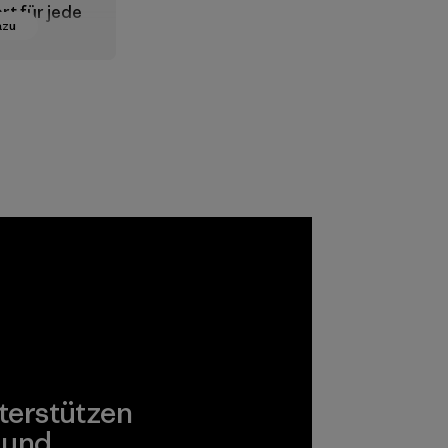
ert für jede
azu
r
rstellung
te
ien,
n,
ien und
, die für
Arbeiter
braucher
lich sind.
terstützen
 und