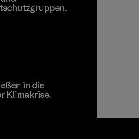
tschutzgruppen.
agonia Action Works
ießen in die
 Klimakrise.
gagement