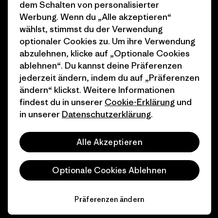
dem Schalten von personalisierter
Wie wir finanzieren
Affiliate-Programm
Werbung. Wenn du „Alle akzeptieren“
wählst, stimmst du der Verwendung
Geschenkgutscheine
Patagonia Schweiz
optionaler Cookies zu. Um ihre Verwendung
Seitenverzeichnis
abzulehnen, klicke auf „Optionale Cookies
Stores in deiner Nähe
ablehnen“. Du kannst deine Präferenzen
jederzeit ändern, indem du auf „Präferenzen
ändern“ klickst. Weitere Informationen
findest du in unserer
Cookie-Erklärung
und
in unserer
Datenschutzerklärung
.
© 2026 Patagonia, Inc. All Rights Reserved.
Alle Akzeptieren
Deutsch
Optionale Cookies Ablehnen
Präferenzen ändern