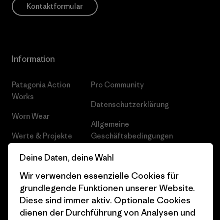
Kontaktformular
Information
Patagonia Action
Pro Community
Works
Datenschutzerklärung
Worn Wear
Allgemeine
Werte & Projekte
Geschäftsbedingungen
Progress Report
Cookie Einstellungen
Deine Daten, deine Wahl
Wir verwenden essenzielle Cookies für
Business Unusual
Karriere
grundlegende Funktionen unserer Website.
Klimaziele
Pressekontakt
Diese sind immer aktiv. Optionale Cookies
dienen der Durchführung von Analysen und
1% For The Planet
Industry program