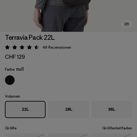
Terravia Pack 22L
46
Rezensionen
Bewertung: 4.5 / 5
CHF 129
null
Farbe
Volumen
22L
28L
36L
Größe
Größenleitfaden