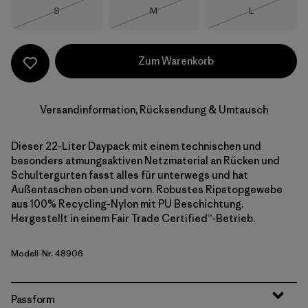
Größe
Größe
Größe
S
M
L
Nicht lieferbar
Nicht lieferbar
Nicht lieferba
Zum Warenkorb
Versandinformation, Rücksendung & Umtausch
Dieser 22-Liter Daypack mit einem technischen und
besonders atmungsaktiven Netzmaterial an Rücken und
Schultergurten fasst alles für unterwegs und hat
Außentaschen oben und vorn. Robustes Ripstopgewebe
aus 100% Recycling-Nylon mit PU Beschichtung.
Hergestellt in einem Fair Trade Certified™-Betrieb.
Modell-Nr. 48906
Passform