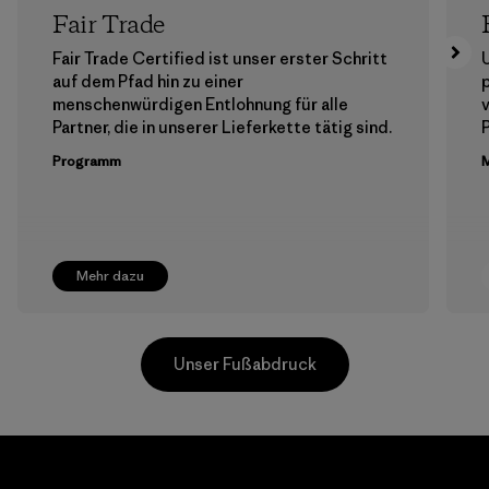
Fair Trade
Fair Trade Certified ist unser erster Schritt
auf dem Pfad hin zu einer
menschenwürdigen Entlohnung für alle
Partner, die in unserer Lieferkette tätig sind.
Programm
M
Mehr dazu
Unser Fußabdruck