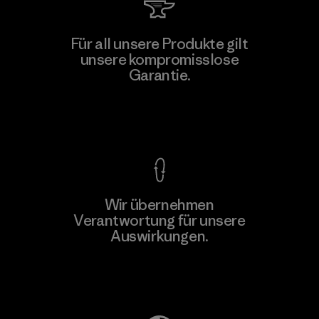
Li Peng Enterprise Co., Ltd.
Für all unsere Produkte gilt
unsere kompromisslose
Material-supplier
F
Garantie.
Kompromisslose Garantie
Wir übernehmen
Mehr dazu
Verantwortung für unsere
Auswirkungen.
Unser Fußabdruck