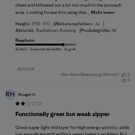
chest and billowed out a bit too much in the stomach
area. Looking forward to using this...
Mehr lesen
|
|
Height:
5'10 - 6'0
Weiterempfehlen:
Ja
|
Aktivität:
Radfahren, Running
Produktgröße:
M
Passform
Veröffentlichungsdatum
28/04/26
War diese Bewertung hilfreich?
0
0
RH
Rouget H.
Functionally great but weak zipper
Great super light mid layer for high energy activity; adds
just enough warmth without sweat being a problem. But