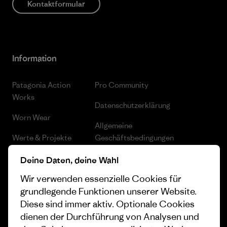
Kontaktformular
Information
Patagonia Action
Pro Community
Works
Datenschutzerklärung
Worn Wear
Allgemeine
Werte & Projekte
Geschäftsbedingungen
Progress Report
Cookie Einstellungen
Deine Daten, deine Wahl
Wir verwenden essenzielle Cookies für
Business Unusual
Karriere
grundlegende Funktionen unserer Website.
Klimaziele
Pressekontakt
Diese sind immer aktiv. Optionale Cookies
dienen der Durchführung von Analysen und
1% For The Planet
Industry program