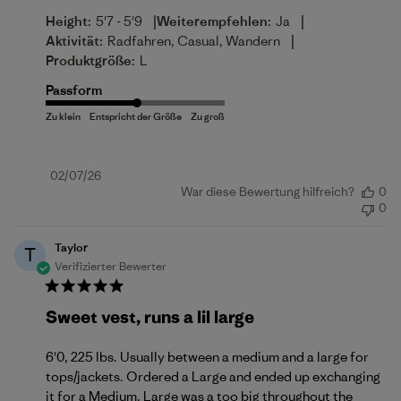
|
|
Height:
5'7 - 5'9
Weiterempfehlen:
Ja
|
Aktivität:
Radfahren, Casual, Wandern
Produktgröße:
L
Passform
Veröffentlichungsdatum
02/07/26
War diese Bewertung hilfreich?
0
0
Taylor
T
Verifizierter Bewerter
Sweet vest, runs a lil large
6'0, 225 lbs. Usually between a medium and a large for
tops/jackets. Ordered a Large and ended up exchanging
it for a Medium. Large was a too big throughout the