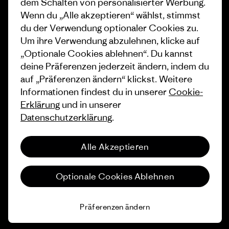
dem Schalten von personalisierter Werbung.
Wie wir finanzieren
Affiliate-Programm
Wenn du „Alle akzeptieren“ wählst, stimmst
du der Verwendung optionaler Cookies zu.
Geschenkgutscheine
Patagonia Schweiz
Um ihre Verwendung abzulehnen, klicke auf
Seitenverzeichnis
„Optionale Cookies ablehnen“. Du kannst
Stores in deiner Nähe
deine Präferenzen jederzeit ändern, indem du
auf „Präferenzen ändern“ klickst. Weitere
Informationen findest du in unserer
Cookie-
Erklärung
und in unserer
Datenschutzerklärung
.
© 2026 Patagonia, Inc. All Rights Reserved.
Alle Akzeptieren
Deutsch
Optionale Cookies Ablehnen
Präferenzen ändern