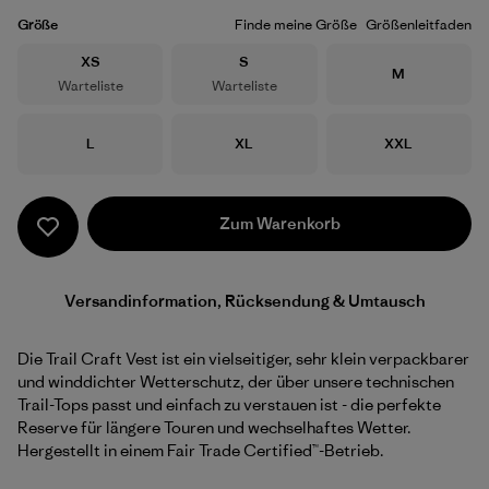
Größe
Finde meine Größe
Größenleitfaden
Größe
Größe
XS
S
Größe
M
Warteliste
Warteliste
Größe
Größe
Größe
L
XL
XXL
Zum Warenkorb
Versandinformation, Rücksendung & Umtausch
Die Trail Craft Vest ist ein vielseitiger, sehr klein verpackbarer
und winddichter Wetterschutz, der über unsere technischen
Trail-Tops passt und einfach zu verstauen ist - die perfekte
Reserve für längere Touren und wechselhaftes Wetter.
Hergestellt in einem Fair Trade Certified™-Betrieb.