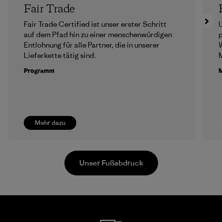
Fair Trade
Fair Trade Certified ist unser erster Schritt
U
auf dem Pfad hin zu einer menschenwürdigen
p
Entlohnung für alle Partner, die in unserer
Lieferkette tätig sind.
M
Programm
M
Mehr dazu
Unser Fußabdruck