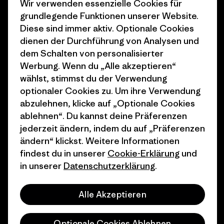
Wir verwenden essenzielle Cookies für
Business Unusual
Karriere
grundlegende Funktionen unserer Website.
Klimaziele
Pressekontakt
Diese sind immer aktiv. Optionale Cookies
dienen der Durchführung von Analysen und
1% For The Planet
Industry program
dem Schalten von personalisierter
Wie wir finanzieren
Affiliate-Programm
Werbung. Wenn du „Alle akzeptieren“
wählst, stimmst du der Verwendung
Geschenkgutscheine
Patagonia Schweiz
optionaler Cookies zu. Um ihre Verwendung
Seitenverzeichnis
abzulehnen, klicke auf „Optionale Cookies
Stores in deiner Nähe
ablehnen“. Du kannst deine Präferenzen
jederzeit ändern, indem du auf „Präferenzen
ändern“ klickst. Weitere Informationen
findest du in unserer
Cookie-Erklärung
und
in unserer
Datenschutzerklärung
.
© 2026 Patagonia, Inc. All Rights Reserved.
Alle Akzeptieren
Deutsch
Optionale Cookies Ablehnen