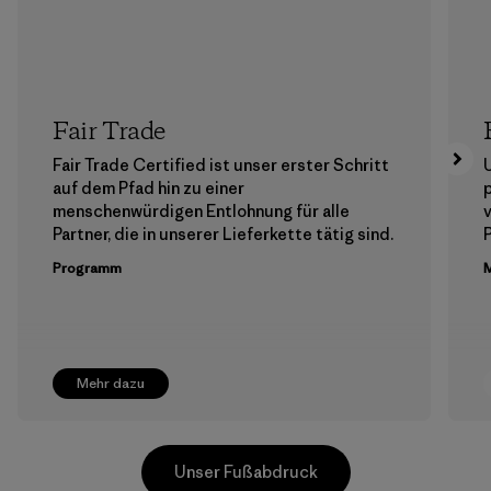
Fair Trade
Fair Trade Certified ist unser erster Schritt
auf dem Pfad hin zu einer
menschenwürdigen Entlohnung für alle
Partner, die in unserer Lieferkette tätig sind.
Programm
M
Mehr dazu
Unser Fußabdruck