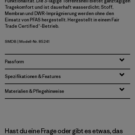
Funktionalität. Die 3-lagige Torrentshell bietet ganztägigen
Tragekomfort und ist dauerhaft wasserdicht; Stoff,
Membran und DWR-Imprägnierung werden ohne den
Einsatz von PFAS hergestellt. Hergestellt in einem Fair
Trade Certified™-Betrieb.
SMDB
| Modell-Nr. 85241
Smolder Blue
Passform
Spezifikationen & Features
Materialien & Pflegehinweise
Hast du eine Frage oder gibt es etwas, das