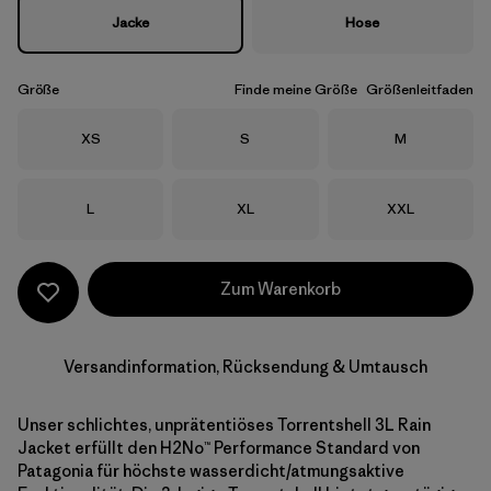
Jacke
Hose
Größe
Finde meine Größe
Größenleitfaden
Größe
Größe
Größe
XS
S
M
Größe
Größe
Größe
L
XL
XXL
Zum Warenkorb
Versandinformation, Rücksendung & Umtausch
Unser schlichtes, unprätentiöses Torrentshell 3L Rain
Jacket erfüllt den H2No™ Performance Standard von
Patagonia für höchste wasserdicht/atmungsaktive