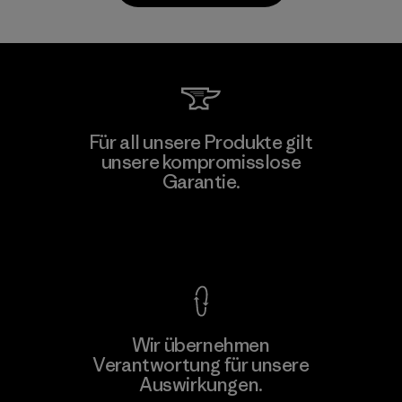
Toray International, Inc.
Für all unsere Produkte gilt
unsere kompromisslose
Material-supplier
F
Garantie.
Kompromisslose Garantie
Wir übernehmen
Mehr dazu
Verantwortung für unsere
Auswirkungen.