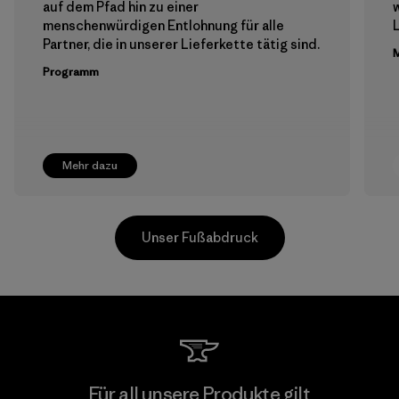
auf dem Pfad hin zu einer
menschenwürdigen Entlohnung für alle
Partner, die in unserer Lieferkette tätig sind.
M
Programm
Mehr dazu
Unser Fußabdruck
Ceylon Knit Trend (Pvt) Ltd. -
Für all unsere Produkte gilt