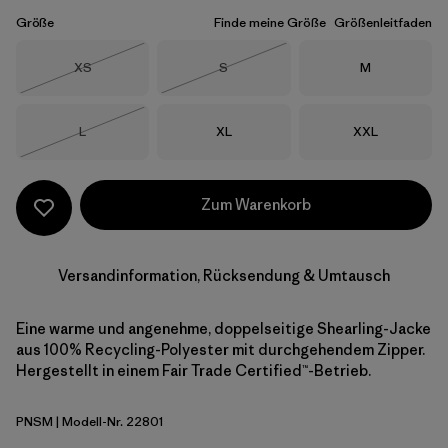
Größe
Finde meine Größe
Größenleitfaden
Größe
Größe
Größe
XS
S
M
Nicht lieferbar
Nicht lieferbar
Größe
Größe
Größe
L
XL
XXL
Nicht lieferbar
Zum Warenkorb
Versandinformation, Rücksendung & Umtausch
Eine warme und angenehme, doppelseitige Shearling-Jacke
aus 100% Recycling-Polyester mit durchgehendem Zipper.
Hergestellt in einem Fair Trade Certified™-Betrieb.
PNSM
| Modell-Nr. 22801
Pelican w/Smolder Blue