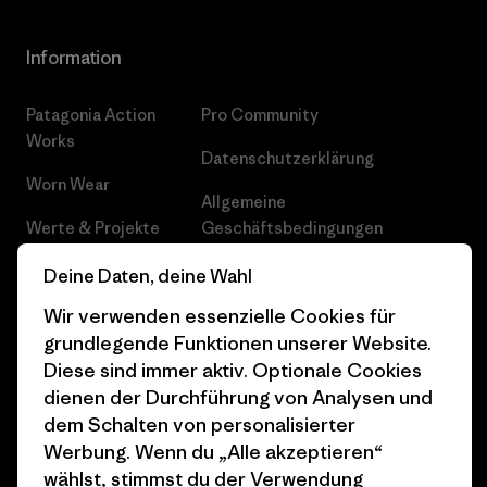
Information
Patagonia Action
Pro Community
Works
Datenschutzerklärung
Worn Wear
Allgemeine
Werte & Projekte
Geschäftsbedingungen
Progress Report
Cookie Einstellungen
Deine Daten, deine Wahl
Wir verwenden essenzielle Cookies für
Business Unusual
Karriere
grundlegende Funktionen unserer Website.
Klimaziele
Pressekontakt
Diese sind immer aktiv. Optionale Cookies
dienen der Durchführung von Analysen und
1% For The Planet
Industry program
dem Schalten von personalisierter
Wie wir finanzieren
Affiliate-Programm
Werbung. Wenn du „Alle akzeptieren“
wählst, stimmst du der Verwendung