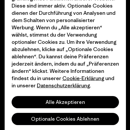
Klimaziele
Pressekontakt
Diese sind immer aktiv. Optionale Cookies
dienen der Durchführung von Analysen und
1% For The Planet
Industry program
dem Schalten von personalisierter
Wie wir finanzieren
Affiliate-Programm
Werbung. Wenn du „Alle akzeptieren“
wählst, stimmst du der Verwendung
Geschenkgutscheine
Patagonia Schweiz
optionaler Cookies zu. Um ihre Verwendung
Seitenverzeichnis
abzulehnen, klicke auf „Optionale Cookies
Stores in deiner Nähe
ablehnen“. Du kannst deine Präferenzen
jederzeit ändern, indem du auf „Präferenzen
ändern“ klickst. Weitere Informationen
findest du in unserer
Cookie-Erklärung
und
in unserer
Datenschutzerklärung
.
© 2026 Patagonia, Inc. All Rights Reserved.
Alle Akzeptieren
Deutsch
Optionale Cookies Ablehnen