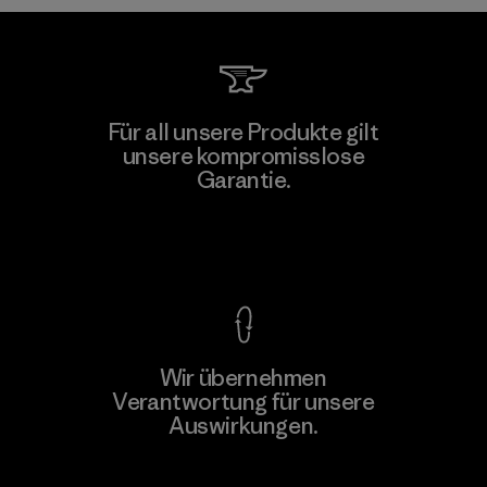
Supertex S.A.
Für all unsere Produkte gilt
unsere kompromisslose
Factory
M
Garantie.
Kompromisslose Garantie
Wir übernehmen
Mehr dazu
Verantwortung für unsere
Auswirkungen.