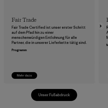
Fair Trade
Fair Trade Certified ist unser erster Schritt
auf dem Pfad hin zu einer
menschenwürdigen Entlohnung für alle
M
Partner, die in unserer Lieferkette tätig sind.
M
Programm
Mehr dazu
Unser Fußabdruck