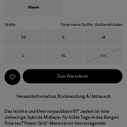
Weste
Größe
Finde meine Größe
Größenleitfaden
Größe
Größe
Größe
XS
S
M
Größe
Größe
Größe
L
XL
XXL
Nicht lieferba
Zum Warenkorb
Versandinformation, Rücksendung & Umtausch
Das leichte und klein verpackbare R1® Jacket ist eine
vielseitige, hybride Midlayer für kühle Tage in den Bergen.
Polartec® Power Grid™-Material mit hervorragender