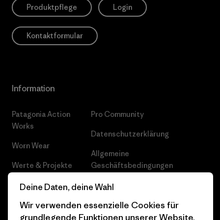
Produktpflege
Login
Kontaktformular
Information
Patagonia Action
Pro Community
Works
Datenschutzerklärung
Worn Wear
Allgemeine
Werte & Projekte
Geschäftsbedingungen
Progress Report
Cookie Einstellungen
Deine Daten, deine Wahl
Wir verwenden essenzielle Cookies für
Business Unusual
Karriere
grundlegende Funktionen unserer Website.