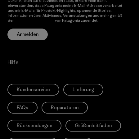
Durch Klicken auf die Anmelden Taste, erkläre mich damit
einverstanden, dass Patagonia meine E-Mail-Adresse verarbeitet
und mir E-Mails für Produkt-Highlights, spannende Stories,
Informationen über Aktivismus, Veranstaltungen und mehr gemäß
der
Datenschutzerklärung
von Patagonia zusendet.
Anmelden
Hilfe
Kundenservice
Lieferung
FAQs
Reparaturen
Rücksendungen
Größenleitfaden