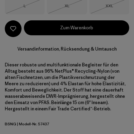
Größe
Größe
Größe
L
XL
XXL
Nicht lieferbar
Nicht lieferbar
Nicht lieferba
Zum Warenkorb
Versandinformation, Rücksendung & Umtausch
Dieser robuste und multifunktionale Begleiter für den
Alltag besteht aus 96% NetPlus® Recycling-Nylon (von
alten Fischnetzen, um die Plastikverschmutzung der
Meere zu reduzieren) und 4% Elastan für hohe Elastizität,
Komfort und Beweglichkeit. Der Stoff hat eine dauerhaft
wasserabweisende DWR-Imprägnierung, hergestellt ohne
den Einsatz von PFAS. Beinlänge 15 cm (6" Inseam).
Hergestellt in einem Fair Trade Certified™-Betrieb.
BSNG
| Modell-Nr. 57437
Basin Green