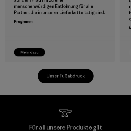
auf dem Pfad hin zu einer
menschenwürdigen Entlohnung für alle
Partner, die in unserer Lieferkette tätig sind.
h
Programm
M
Mehr dazu
Unser Fußabdruck
Hirdaramani Industries (Pvt)
Für all unsere Produkte gilt