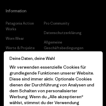
Information
Patagonia Action
Pro Community
Works
Datenschutzerklärung
Worn Wear
Allgemeine
Werte & Projekte
Geschäftsbedingungen
Progress Report
Cookie Einstellungen
Deine Daten, deine Wahl
Wir verwenden essenzielle Cookies für
Business Unusual
Karriere
grundlegende Funktionen unserer Website.
Klimaziele
Pressekontakt
Diese sind immer aktiv. Optionale Cookies
dienen der Durchführung von Analysen und
1% For The Planet
Industry program
dem Schalten von personalisierter
Wie wir finanzieren
Affiliate-Programm
Werbung. Wenn du „Alle akzeptieren“
wählst, stimmst du der Verwendung
Geschenkgutscheine
Patagonia Schweiz