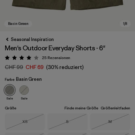
Seasonal Inspiration
Men's Outdoor Everyday Shorts - 6"
25
Rezensionen
Bewertung: 4.1 / 5
CHF 99
CHF 69
(30% reduziert)
Basin Green
Farbe
Basin Green
Sale
Sale
Größe
Finde meine Größe
Größenleitfaden
Größe
Größe
Größe
XS
S
M
Nicht lieferbar
Nicht lieferbar
Nicht lieferba