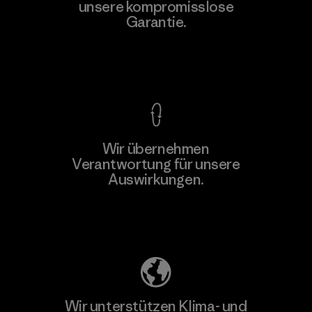
Ltd. - Kahathuduwa
unsere kompromisslose
M
Garantie.
Factory
Kompromisslose Garantie
Wir übernehmen
Mehr dazu
Verantwortung für unsere
Auswirkungen.
Unser Fußabdruck
Wir unterstützen Klima- und