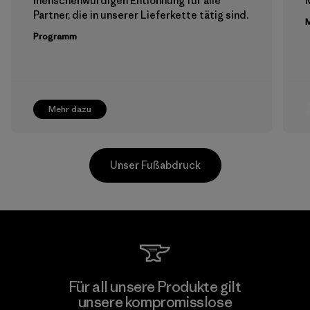
menschenwürdigen Entlohnung für alle
M
Partner, die in unserer Lieferkette tätig sind.
M
Programm
Mehr dazu
Unser Fußabdruck
Hirdaramani Industries (Pvt)
Für all unsere Produkte gilt
Ltd. - Kuruwita
unsere kompromisslose