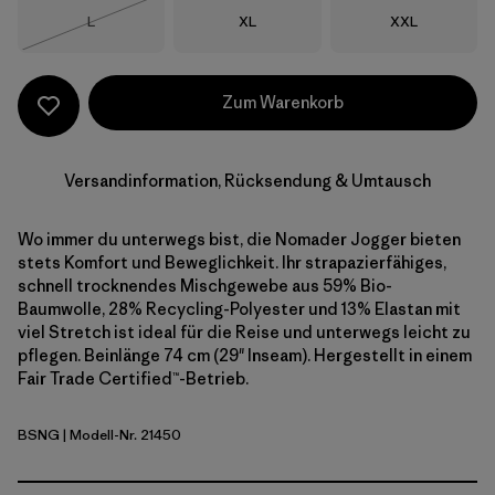
Größe
Größe
Größe
L
XL
XXL
Nicht lieferbar
Zum Warenkorb
Versandinformation, Rücksendung & Umtausch
Wo immer du unterwegs bist, die Nomader Jogger bieten
stets Komfort und Beweglichkeit. Ihr strapazierfähiges,
schnell trocknendes Mischgewebe aus 59% Bio-
Baumwolle, 28% Recycling-Polyester und 13% Elastan mit
viel Stretch ist ideal für die Reise und unterwegs leicht zu
pflegen. Beinlänge 74 cm (29" Inseam). Hergestellt in einem
Fair Trade Certified™-Betrieb.
BSNG
| Modell-Nr. 21450
Basin Green