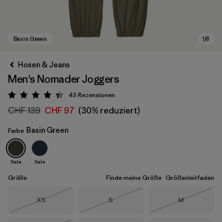
Hosen & Jeans
Men's Nomader Joggers
43
Rezensionen
Bewertung: 4.4 / 5
CHF 139
CHF 97
(30% reduziert)
Basin Green
Farbe
Basin Green
Sale
Sale
Größe
Finde meine Größe
Größenleitfaden
Größe
Größe
Größe
XS
S
M
Nicht lieferbar
Nicht lieferbar
Nicht lieferba