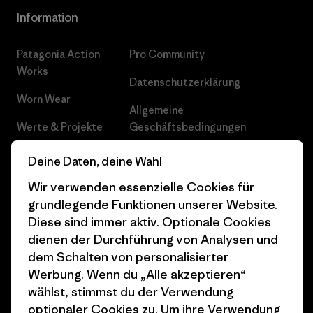
Information
Patagonia Action
Pro Community
Works
Datenschutzerklärung
Worn Wear
Allgemeine
Werte & Projekte
Geschäftsbedingungen
Progress Report
Cookie Einstellungen
Deine Daten, deine Wahl
Business Unusual
Karriere
Wir verwenden essenzielle Cookies für
grundlegende Funktionen unserer Website.
Klimaziele
Pressekontakt
Diese sind immer aktiv. Optionale Cookies
dienen der Durchführung von Analysen und
1% For The Planet
Industry program
dem Schalten von personalisierter
Wie wir finanzieren
Affiliate-Programm
Werbung. Wenn du „Alle akzeptieren“
wählst, stimmst du der Verwendung
Geschenkgutscheine
Patagonia Schweiz
optionaler Cookies zu. Um ihre Verwendung
Seitenverzeichnis