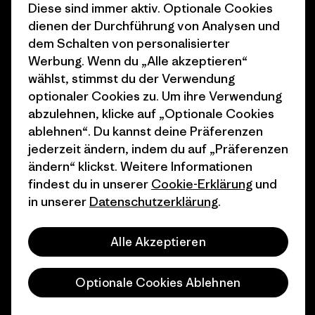
Diese sind immer aktiv. Optionale Cookies
1% For The Planet
Industry program
dienen der Durchführung von Analysen und
dem Schalten von personalisierter
Wie wir finanzieren
Affiliate-Programm
Werbung. Wenn du „Alle akzeptieren“
Geschenkgutscheine
Patagonia Schweiz
wählst, stimmst du der Verwendung
Seitenverzeichnis
optionaler Cookies zu. Um ihre Verwendung
Stores in deiner Nähe
abzulehnen, klicke auf „Optionale Cookies
ablehnen“. Du kannst deine Präferenzen
jederzeit ändern, indem du auf „Präferenzen
ändern“ klickst. Weitere Informationen
findest du in unserer
Cookie-Erklärung
und
© 2026 Patagonia, Inc. All Rights Reserved.
in unserer
Datenschutzerklärung
.
Alle Akzeptieren
Deutsch
Optionale Cookies Ablehnen