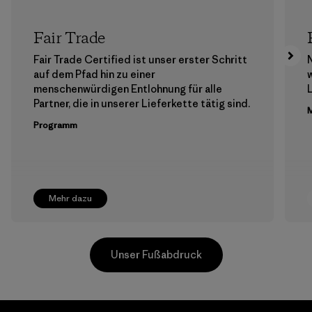
Fair Trade
Fair Trade Certified ist unser erster Schritt
auf dem Pfad hin zu einer
menschenwürdigen Entlohnung für alle
Partner, die in unserer Lieferkette tätig sind.
M
Programm
Mehr dazu
Unser Fußabdruck