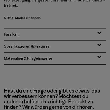
Wollerzeugung. Hergestellt in einem Fair Trade Certified™-
Betrieb.
STBO
| Modell-Nr. 44585
Strata Stripe: Bobcat Brown
Passform
Spezifikationen & Features
Materialien & Pflegehinweise
Hast du eine Frage oder gibt es etwas, das
wir verbessern können? Möchtest du
anderen helfen, das richtige Produkt zu
finden? Wir würden gerne von dir hören.