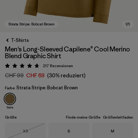
T-Shirts
Men's Long-Sleeved Capilene® Cool Merino
Blend Graphic Shirt
217
Rezensionen
Bewertung: 4.7 / 5
CHF 99
CHF 69
(30% reduziert)
Strata Stripe: Bobcat Brown
Farbe
Strata Stripe: Bobcat Brown
Sale
Größe
Finde meine Größe
Größenleitfaden
Größe
Größe
Größe
XS
S
M
Nicht lieferbar