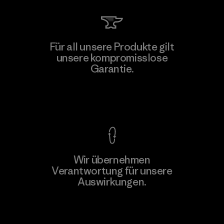
MAS Active (Pvt) Ltd. - Asialine
Für all unsere Produkte gilt
unsere kompromisslose
Factory
Garantie.
Kompromisslose Garantie
Wir übernehmen
Mehr dazu
Verantwortung für unsere
Auswirkungen.
Unser Fußabdruck