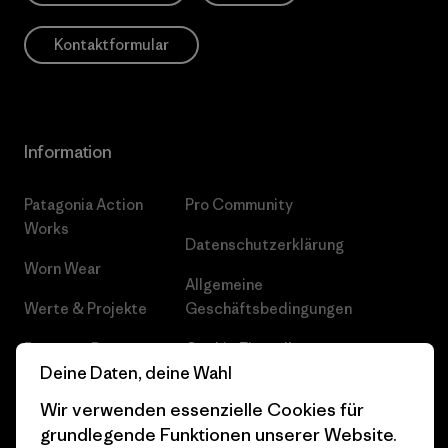
Kontaktformular
Information
Patagonia Action
Pro Community
Works
Datenschutzerklärung
Worn Wear
Allgemeine
Werte & Projekte
Geschäftsbedingungen
Progress Report
Cookie Einstellungen
Deine Daten, deine Wahl
Business Unusual
Karriere
Wir verwenden essenzielle Cookies für
Klimaziele
Pressekontakt
grundlegende Funktionen unserer Website.