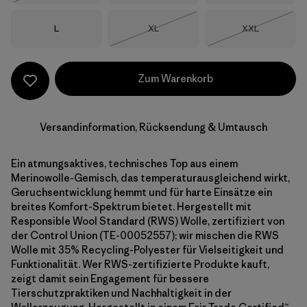
Größe
Größe
Größe
L
XL
XXL
Nicht lieferbar
Nicht lieferba
Zum Warenkorb
Versandinformation, Rücksendung & Umtausch
Ein atmungsaktives, technisches Top aus einem
Merinowolle-Gemisch, das temperaturausgleichend wirkt,
Geruchsentwicklung hemmt und für harte Einsätze ein
breites Komfort-Spektrum bietet. Hergestellt mit
Responsible Wool Standard (RWS) Wolle, zertifiziert von
der Control Union (TE-00052557); wir mischen die RWS
Wolle mit 35% Recycling-Polyester für Vielseitigkeit und
Funktionalität. Wer RWS-zertifizierte Produkte kauft,
zeigt damit sein Engagement für bessere
Tierschutzpraktiken und Nachhaltigkeit in der