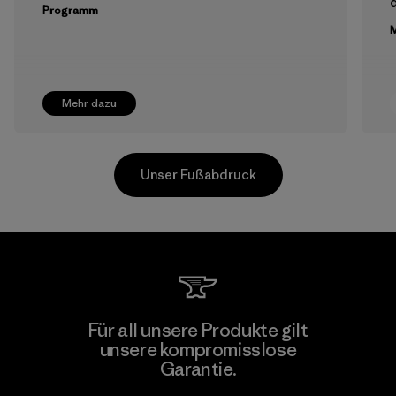
Programm
M
Mehr dazu
Unser Fußabdruck
Pettenati
Für all unsere Produkte gilt
unsere kompromisslose
Material-supplier
F
Garantie.