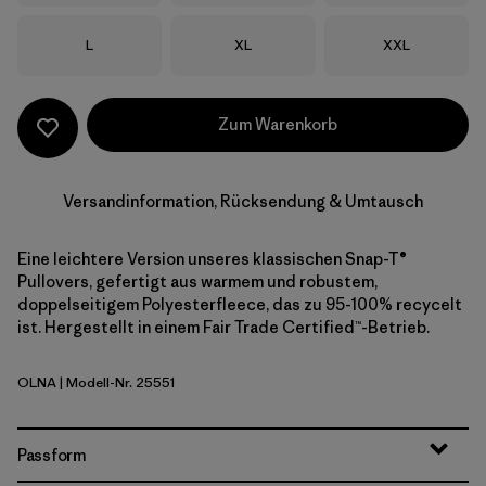
Größe
Größe
Größe
L
XL
XXL
Zum Warenkorb
Versandinformation, Rücksendung & Umtausch
Eine leichtere Version unseres klassischen Snap-T®
Pullovers, gefertigt aus warmem und robustem,
doppelseitigem Polyesterfleece, das zu 95-100% recycelt
ist. Hergestellt in einem Fair Trade Certified™-Betrieb.
OLNA
| Modell-Nr. 25551
Oatmeal Heather w/New Navy
Passform