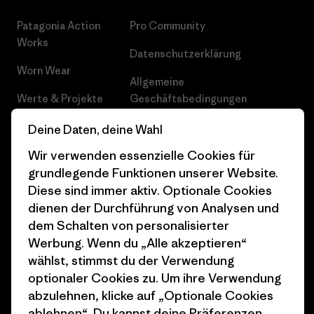
Patagonia Action
Pro Community
Works
Datenschutzerklärung
Worn Wear
Allgemeine
Werte & Projekte
Geschäftsbedingungen
Progress Report
Cookie Einstellungen
Deine Daten, deine Wahl
Wir verwenden essenzielle Cookies für
Business Unusual
Karriere
grundlegende Funktionen unserer Website.
Klimaziele
Pressekontakt
Diese sind immer aktiv. Optionale Cookies
dienen der Durchführung von Analysen und
1% For The Planet
Industry program
dem Schalten von personalisierter
Wie wir finanzieren
Affiliate-Programm
Werbung. Wenn du „Alle akzeptieren“
wählst, stimmst du der Verwendung
Geschenkgutscheine
Patagonia Schweiz
optionaler Cookies zu. Um ihre Verwendung
Seitenverzeichnis
abzulehnen, klicke auf „Optionale Cookies
Stores in deiner Nähe
ablehnen“. Du kannst deine Präferenzen