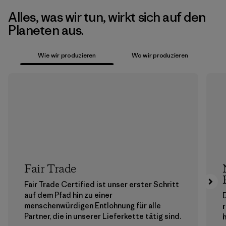
Alles, was wir tun, wirkt sich auf den
Planeten aus.
Wie wir produzieren
Wo wir produzieren
Fair Trade
Fair Trade Certified ist unser erster Schritt
auf dem Pfad hin zu einer
menschenwürdigen Entlohnung für alle
Partner, die in unserer Lieferkette tätig sind.
h