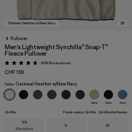
Pullover
Men's Lightweight Synchilla® Snap-T®
Fleece Pullover
458
Rezensionen
Bewertung: 4.7 / 5
CHF 139
Oatmeal Heather w/New Navy
Farbe
Oatmeal Heather w/New Navy
Sale
Sale
Sale
Größe
Finde meine Größe
Größenleitfaden
Größe
XS
Größe
Größe
S
M
Warteliste