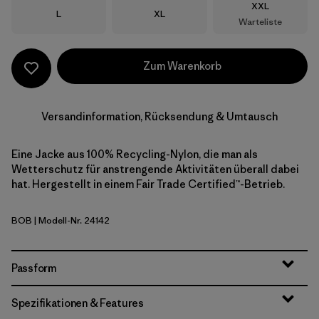
Größe
XXL
Größe
Größe
L
XL
Warteliste
Zum Warenkorb
Versandinformation, Rücksendung & Umtausch
Eine Jacke aus 100% Recycling-Nylon, die man als
Wetterschutz für anstrengende Aktivitäten überall dabei
hat. Hergestellt in einem Fair Trade Certified™-Betrieb.
BOB
| Modell-Nr. 24142
Black w/Black
Passform
Spezifikationen & Features