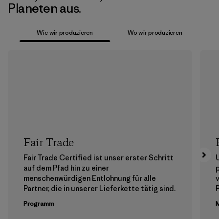
Planeten aus.
Wie wir produzieren
Wo wir produzieren
Fair Trade
Fair Trade Certified ist unser erster Schritt
auf dem Pfad hin zu einer
menschenwürdigen Entlohnung für alle
Partner, die in unserer Lieferkette tätig sind.
Programm
M