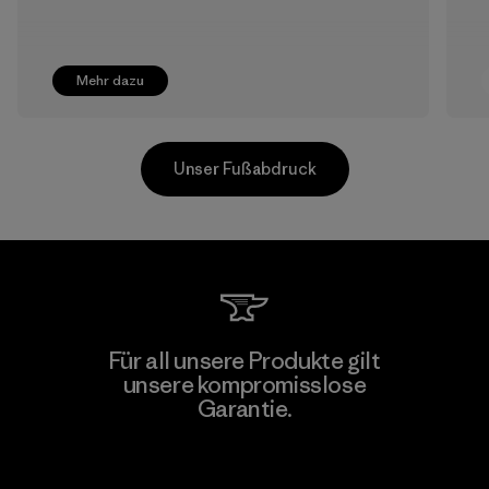
Mehr dazu
Unser Fußabdruck
Mitsui Bussan Techno Products
Für all unsere Produkte gilt
CO., LTD/"Pertex"
unsere kompromisslose
F
Garantie.
Material-supplier
Kompromisslose Garantie