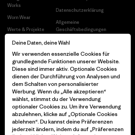
Works
Datenschutzerklärung
Worn Wear
Allgemeine
Werte & Projekte
Geschäftsbedingungen
Progress Report
Cookie Einstellungen
Deine Daten, deine Wahl
Wir verwenden essenzielle Cookies für
Business Unusual
Karriere
grundlegende Funktionen unserer Website.
Klimaziele
Pressekontakt
Diese sind immer aktiv. Optionale Cookies
dienen der Durchführung von Analysen und
1% For The Planet
Industry program
dem Schalten von personalisierter
Wie wir finanzieren
Affiliate-Programm
Werbung. Wenn du „Alle akzeptieren“
wählst, stimmst du der Verwendung
Geschenkgutscheine
Patagonia Schweiz
optionaler Cookies zu. Um ihre Verwendung
Seitenverzeichnis
abzulehnen, klicke auf „Optionale Cookies
Stores in deiner Nähe
ablehnen“. Du kannst deine Präferenzen
jederzeit ändern, indem du auf „Präferenzen