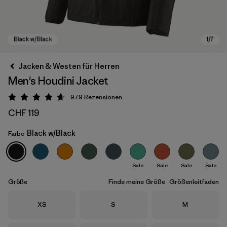
Jacken & Westen für Herren
Men's Houdini Jacket
979
Rezensionen
Bewertung: 4.6 / 5
CHF 119
Black w/Black
Farbe
Black w/Black
Sale
Sale
Sale
Sale
Größe
Finde meine Größe
Größenleitfaden
Größe
Größe
Größe
XS
S
M