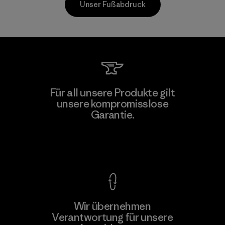
Unser Fußabdruck
Formosa Taffeta Co., Ltd.
Für all unsere Produkte gilt
unsere kompromisslose
Material-supplier
F
Garantie.
Kompromisslose Garantie
Wir übernehmen
Mehr dazu
Verantwortung für unsere