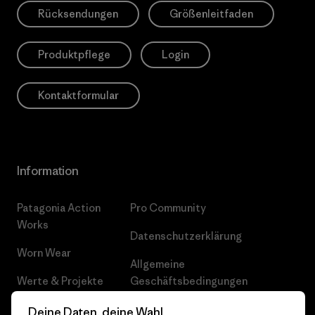
Rücksendungen
Größenleitfaden
Produktpflege
Login
Kontaktformular
Information
Patagonia Action
Pro Community
Works
Datenschutzerklärung
Worn Wear
Allgemeine
Werte & Projekte
Geschäftsbedingungen
Progress Report
Cookie Einstellungen
Deine Daten, deine Wahl