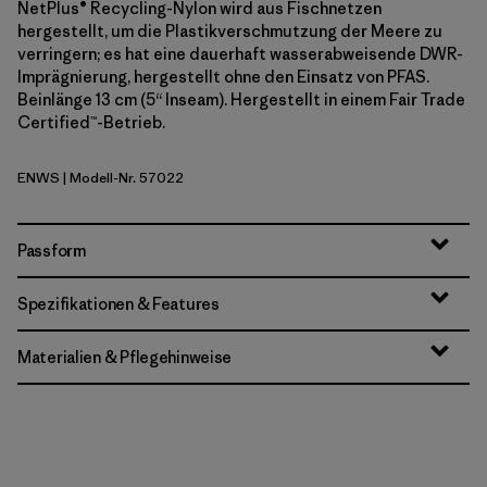
NetPlus® Recycling-Nylon wird aus Fischnetzen
hergestellt, um die Plastikverschmutzung der Meere zu
verringern; es hat eine dauerhaft wasserabweisende DWR-
Imprägnierung, hergestellt ohne den Einsatz von PFAS.
Beinlänge 13 cm (5“ Inseam). Hergestellt in einem Fair Trade
Certified™-Betrieb.
ENWS
| Modell-Nr. 57022
Earthen: Weathered Stone
Passform
Spezifikationen & Features
Materialien & Pflegehinweise