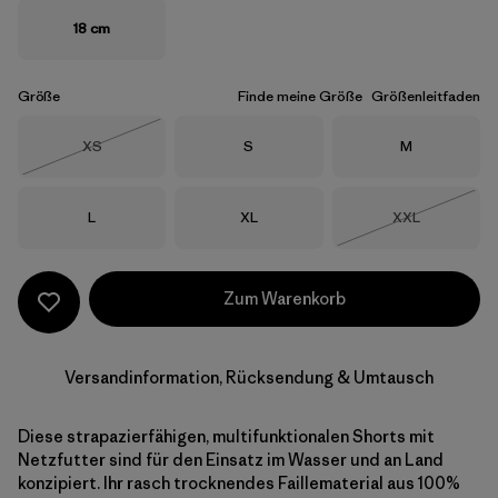
18 cm
Größe
Finde meine Größe
Größenleitfaden
Größe
Größe
Größe
XS
S
M
Nicht lieferbar
Größe
Größe
Größe
L
XL
XXL
Nicht lieferba
Zum Warenkorb
Versandinformation, Rücksendung & Umtausch
Diese strapazierfähigen, multifunktionalen Shorts mit
Netzfutter sind für den Einsatz im Wasser und an Land
konzipiert. Ihr rasch trocknendes Faillematerial aus 100%