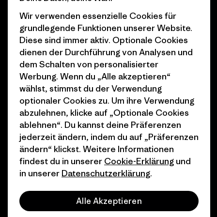
Wir verwenden essenzielle Cookies für
Business Unusual
Karriere
grundlegende Funktionen unserer Website.
Klimaziele
Pressekontakt
Diese sind immer aktiv. Optionale Cookies
dienen der Durchführung von Analysen und
1% For The Planet
Industry program
dem Schalten von personalisierter
Wie wir finanzieren
Affiliate-Programm
Werbung. Wenn du „Alle akzeptieren“
wählst, stimmst du der Verwendung
Geschenkgutscheine
Patagonia Schweiz
optionaler Cookies zu. Um ihre Verwendung
Seitenverzeichnis
abzulehnen, klicke auf „Optionale Cookies
Stores in deiner Nähe
ablehnen“. Du kannst deine Präferenzen
jederzeit ändern, indem du auf „Präferenzen
ändern“ klickst. Weitere Informationen
findest du in unserer
Cookie-Erklärung
und
in unserer
Datenschutzerklärung
.
© 2026 Patagonia, Inc. All Rights Reserved.
Alle Akzeptieren
Deutsch