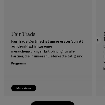
Fair Trade
Fair Trade Certified ist unser erster Schritt
auf dem Pfad hin zu einer
menschenwürdigen Entlohnung für alle
Partner, die in unserer Lieferkette tätig sind.
h
Programm
M
Mehr dazu