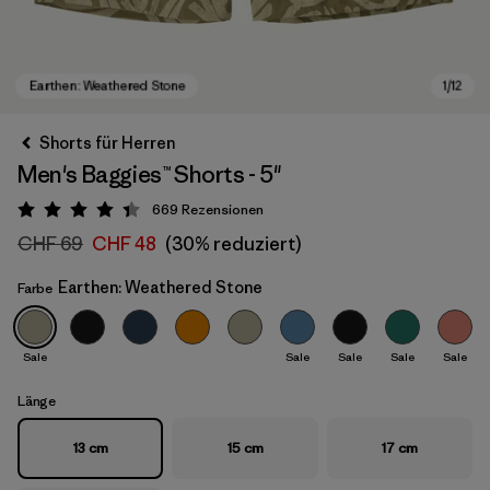
Shorts für Herren
Men's Baggies™ Shorts - 5"
669
Rezensionen
Bewertung: 4.4 / 5
CHF 69
CHF 48
(30% reduziert)
Earthen: Weathered Stone
Farbe
Earthen: Weathered Stone
Sale
Sale
Sale
Sale
Sale
Länge
13 cm
15 cm
17 cm