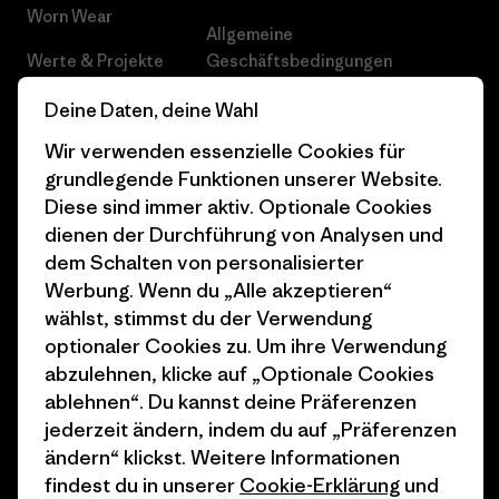
Worn Wear
Allgemeine
Werte & Projekte
Geschäftsbedingungen
Progress Report
Cookie Einstellungen
Deine Daten, deine Wahl
Wir verwenden essenzielle Cookies für
Business Unusual
Karriere
grundlegende Funktionen unserer Website.
Klimaziele
Pressekontakt
Diese sind immer aktiv. Optionale Cookies
dienen der Durchführung von Analysen und
1% For The Planet
Industry program
dem Schalten von personalisierter
Wie wir finanzieren
Affiliate-Programm
Werbung. Wenn du „Alle akzeptieren“
wählst, stimmst du der Verwendung
Geschenkgutscheine
Patagonia Schweiz
optionaler Cookies zu. Um ihre Verwendung
Seitenverzeichnis
abzulehnen, klicke auf „Optionale Cookies
Stores in deiner Nähe
ablehnen“. Du kannst deine Präferenzen
jederzeit ändern, indem du auf „Präferenzen
ändern“ klickst. Weitere Informationen
findest du in unserer
Cookie-Erklärung
und