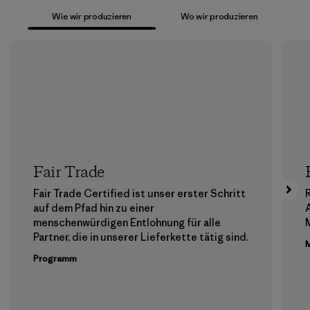
Wie wir produzieren
Wo wir produzieren
Fair Trade
Fair Trade Certified ist unser erster Schritt
auf dem Pfad hin zu einer
menschenwürdigen Entlohnung für alle
M
Partner, die in unserer Lieferkette tätig sind.
M
Programm