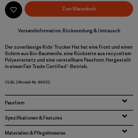
Zum Warenkorb
Versandinformation, Rücksendung & Umtausch
Der zuverlässige Kids‘ Trucker Hat hat eine Front und einen
Schirm aus Bio-Baumwolle, eine Rückseite aus recyceltem
Polyesternetz und eine verstellbare Passform. Hergestellt
in einem Fair Trade Certified™-Betrieb.
OLBL
| Modell-Nr. 66032
'95 Oval Logo: Shore Blue
Passform
Spezifikationen & Features
Materialien & Pflegehinweise