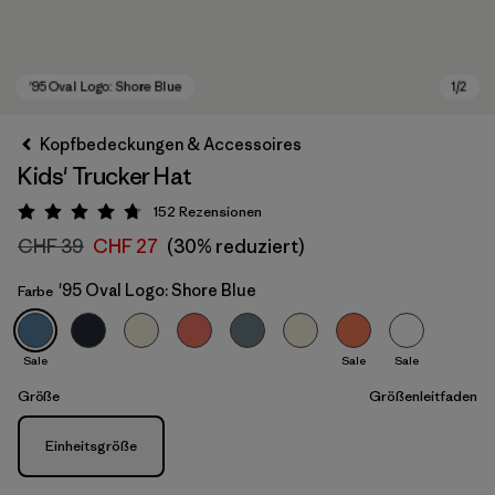
Kopfbedeckungen & Accessoires
Kids' Trucker Hat
152
Rezensionen
Bewertung: 4.7 / 5
CHF 39
CHF 27
(30% reduziert)
'95 Oval Logo: Shore Blue
Farbe
'95 Oval Logo: Shore Blue
Sale
Sale
Sale
Größe
Größenleitfaden
Größe
Einheitsgröße