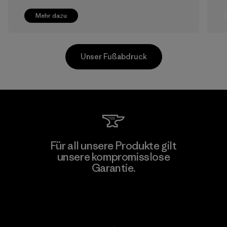
Mehr dazu
Unser Fußabdruck
Greentech Headgear Company
Für all unsere Produkte gilt
Limited - Chau Duc
unsere kompromisslose
Garantie.
Factory
Kompromisslose Garantie