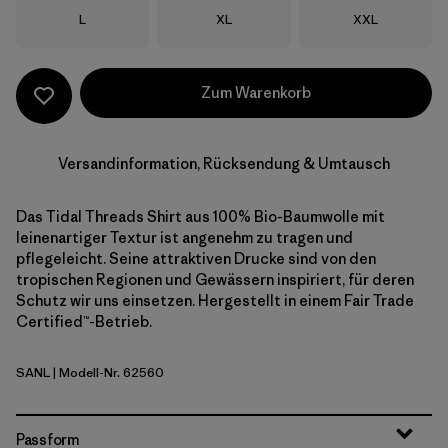
Größe
Größe
Größe
L
XL
XXL
Zum Warenkorb
Versandinformation, Rücksendung & Umtausch
Das Tidal Threads Shirt aus 100% Bio-Baumwolle mit
leinenartiger Textur ist angenehm zu tragen und
pflegeleicht. Seine attraktiven Drucke sind von den
tropischen Regionen und Gewässern inspiriert, für deren
Schutz wir uns einsetzen. Hergestellt in einem Fair Trade
Certified™-Betrieb.
SANL
| Modell-Nr. 62560
Sardines: Natural
Passform