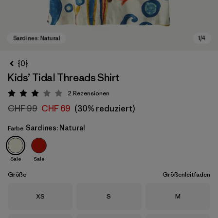
{0}
Kids’ Tidal Threads Shirt
2
Rezensionen
Bewertung: 3 / 5
CHF 99
CHF 69
(30% reduziert)
Sardines: Natural
Farbe
Sardines: Natural
Sale
Sale
Größe
Größenleitfaden
Größe
Größe
Größe
XS
S
M