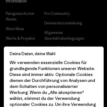
Information
Patagonia Action
Pro Community
Works
Datenschutzerklärung
Worn Wear
Allgemeine
Werte & Projekte
Geschäftsbedingungen
Progress Report
Cookie Einstellungen
Deine Daten, deine Wahl
Business Unusual
Karriere
Wir verwenden essenzielle Cookies für
Klimaziele
Pressekontakt
grundlegende Funktionen unserer Website.
Diese sind immer aktiv. Optionale Cookies
1% For The Planet
Industry program
dienen der Durchführung von Analysen und
dem Schalten von personalisierter
Wie wir finanzieren
Affiliate-Programm
Werbung. Wenn du „Alle akzeptieren“
Geschenkgutscheine
Patagonia Schweiz
wählst, stimmst du der Verwendung
Seitenverzeichnis
optionaler Cookies zu. Um ihre Verwendung
Stores in deiner Nähe