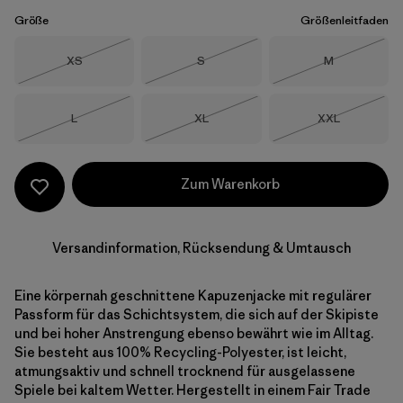
Größe
Größenleitfaden
Größe
Größe
Größe
XS
S
M
Nicht lieferbar
Nicht lieferbar
Nicht lieferba
Größe
Größe
Größe
L
XL
XXL
Nicht lieferbar
Nicht lieferbar
Nicht lieferba
Zum Warenkorb
Versandinformation, Rücksendung & Umtausch
Eine körpernah geschnittene Kapuzenjacke mit regulärer
Passform für das Schichtsystem, die sich auf der Skipiste
und bei hoher Anstrengung ebenso bewährt wie im Alltag.
Sie besteht aus 100% Recycling-Polyester, ist leicht,
atmungsaktiv und schnell trocknend für ausgelassene
Spiele bei kaltem Wetter. Hergestellt in einem Fair Trade