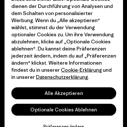
1% For The Planet
Industry program
dienen der Durchführung von Analysen und
dem Schalten von personalisierter
Wie wir finanzieren
Affiliate-Programm
Werbung. Wenn du „Alle akzeptieren“
Geschenkgutscheine
Patagonia Schweiz
wählst, stimmst du der Verwendung
Seitenverzeichnis
optionaler Cookies zu. Um ihre Verwendung
Stores in deiner Nähe
abzulehnen, klicke auf „Optionale Cookies
ablehnen“. Du kannst deine Präferenzen
jederzeit ändern, indem du auf „Präferenzen
ändern“ klickst. Weitere Informationen
findest du in unserer
Cookie-Erklärung
und
© 2026 Patagonia, Inc. All Rights Reserved.
in unserer
Datenschutzerklärung
.
Alle Akzeptieren
Deutsch
Optionale Cookies Ablehnen
Präferenzen ändern