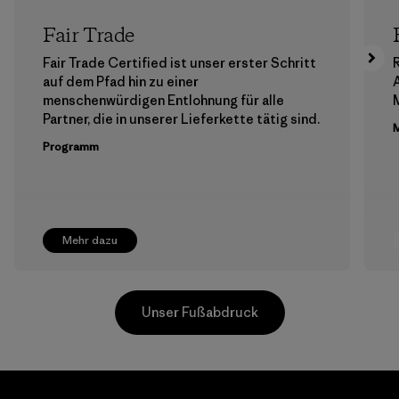
Fair Trade
Fair Trade Certified ist unser erster Schritt
auf dem Pfad hin zu einer
menschenwürdigen Entlohnung für alle
M
Partner, die in unserer Lieferkette tätig sind.
M
Programm
Mehr dazu
Unser Fußabdruck