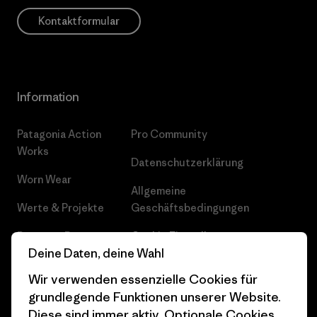
Kontaktformular
Information
Patagonia Action
Pro Community
Works
Datenschutzerklärung
Worn Wear
Allgemeine
Werte & Projekte
Geschäftsbedingungen
Progress Report
Cookie Einstellungen
Deine Daten, deine Wahl
Business Unusual
Karriere
Wir verwenden essenzielle Cookies für
Klimaziele
Pressekontakt
grundlegende Funktionen unserer Website.
Diese sind immer aktiv. Optionale Cookies