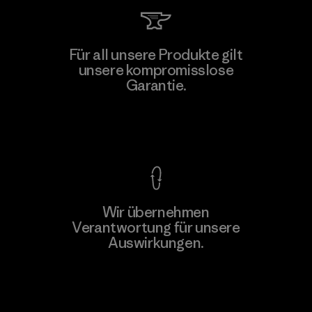
Kingwhale Industries Corp.
Für all unsere Produkte gilt
unsere kompromisslose
Material-supplier
F
Garantie.
Kompromisslose Garantie
Wir übernehmen
Mehr dazu
Verantwortung für unsere
Auswirkungen.
Unser Fußabdruck