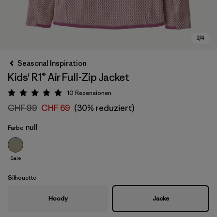
Seasonal Inspiration
Kids' R1® Air Full-Zip Jacket
10
Rezensionen
Bewertung: 5 / 5
CHF 99
CHF 69
(30% reduziert)
null
Farbe
Sale
Silhouette
Hoody
Jacke