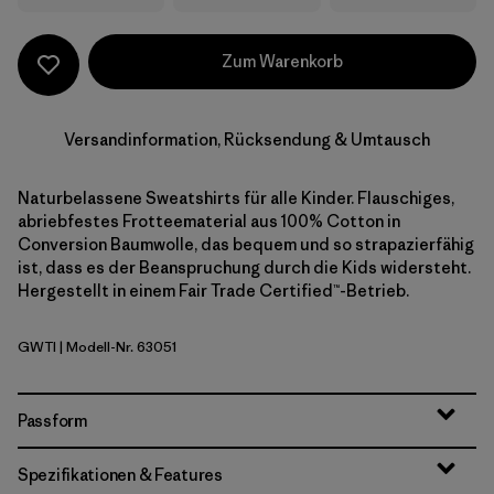
Zum Warenkorb
Versandinformation, Rücksendung & Umtausch
Naturbelassene Sweatshirts für alle Kinder. Flauschiges,
abriebfestes Frotteematerial aus 100% Cotton in
Conversion Baumwolle, das bequem und so strapazierfähig
ist, dass es der Beanspruchung durch die Kids widersteht.
Hergestellt in einem Fair Trade Certified™-Betrieb.
GWTI
| Modell-Nr. 63051
Great Waves: Thin Ice
Passform
Spezifikationen & Features