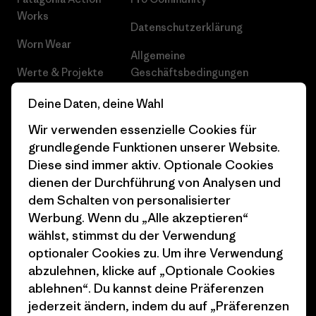
Works
Datenschutzerklärung
Worn Wear
Allgemeine
Werte & Projekte
Geschäftsbedingungen
Progress Report
Cookie Einstellungen
Deine Daten, deine Wahl
Wir verwenden essenzielle Cookies für
Business Unusual
Karriere
grundlegende Funktionen unserer Website.
Klimaziele
Pressekontakt
Diese sind immer aktiv. Optionale Cookies
dienen der Durchführung von Analysen und
1% For The Planet
Industry program
dem Schalten von personalisierter
Wie wir finanzieren
Affiliate-Programm
Werbung. Wenn du „Alle akzeptieren“
wählst, stimmst du der Verwendung
Geschenkgutscheine
Patagonia Schweiz
optionaler Cookies zu. Um ihre Verwendung
Seitenverzeichnis
abzulehnen, klicke auf „Optionale Cookies
Stores in deiner Nähe
ablehnen“. Du kannst deine Präferenzen
jederzeit ändern, indem du auf „Präferenzen