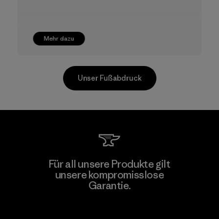
Mehr dazu
Unser Fußabdruck
CKT Apparel (Pvt) Ltd. -
Für all unsere Produkte gilt
Agalawatte
unsere kompromisslose
Garantie.
Factory
Kompromisslose Garantie