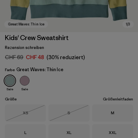
Kids' Crew Sweatshirt
Rezension schreiben
CHF 69
CHF 48
(30% reduziert)
Great Waves: Thin Ice
Farbe
Sale
Sale
Great Waves: Thin Ice
Größe
Größenleitfaden
Größe
Größe
Größe
XS
S
M
Nicht lieferbar
Nicht lieferbar
Größe
Größe
Größe
L
XL
XXL