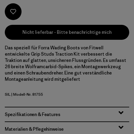
Versandinformation, Rücksendung & Umtausch
Nicht lieferbar - Bitte benachrichtige mich
Das speziell für Forra Wading Boots von Fitwell
entwickelte Grip Studs Traction Kit verbessert die
Traktion auf glatten, unsicheren Flussgründen. Es umfasst
26 breite Wolframcarbid-Spikes, ein Montagewerkzeug
und einen Schraubendreher. Eine gut verständliche
Montageanleitung wird mitgeliefert
SIL
| Modell-Nr. 81755
Silver
Spezifikationen & Features
Materialien & Pflegehinweise