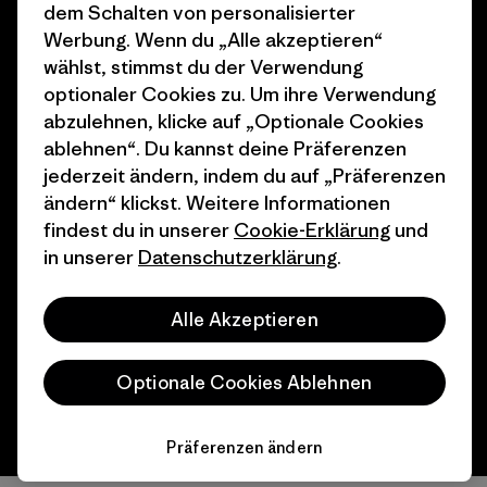
dem Schalten von personalisierter
Wie wir finanzieren
Affiliate-Programm
Werbung. Wenn du „Alle akzeptieren“
Geschenkgutscheine
Patagonia Schweiz
wählst, stimmst du der Verwendung
Seitenverzeichnis
optionaler Cookies zu. Um ihre Verwendung
Stores in deiner Nähe
abzulehnen, klicke auf „Optionale Cookies
ablehnen“. Du kannst deine Präferenzen
jederzeit ändern, indem du auf „Präferenzen
ändern“ klickst. Weitere Informationen
findest du in unserer
Cookie-Erklärung
und
© 2026 Patagonia, Inc. All Rights Reserved.
in unserer
Datenschutzerklärung
.
Alle Akzeptieren
Deutsch
Optionale Cookies Ablehnen
Präferenzen ändern