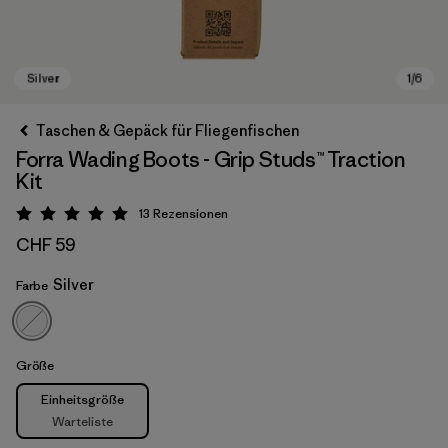
Taschen & Gepäck für Fliegenfischen
Forra Wading Boots - Grip Studs™ Traction
Kit
13
Rezensionen
Bewertung: 5 / 5
CHF 59
Silver
Farbe
Silver
Größe
Größe
Einheitsgröße
Warteliste