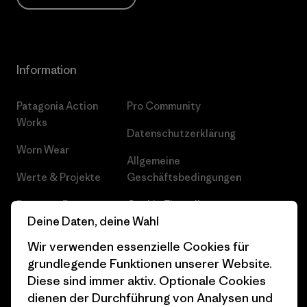
Information
Patagonia Action
Pro Community
Works
Datenschutzerklärung
Worn Wear
Allgemeine
Werte & Projekte
Geschäftsbedingungen
Progress Report
Cookie Einstellungen
Deine Daten, deine Wahl
Business Unusual
Karriere
Wir verwenden essenzielle Cookies für
Klimaziele
Pressekontakt
grundlegende Funktionen unserer Website.
Diese sind immer aktiv. Optionale Cookies
1% For The Planet
Industry program
dienen der Durchführung von Analysen und