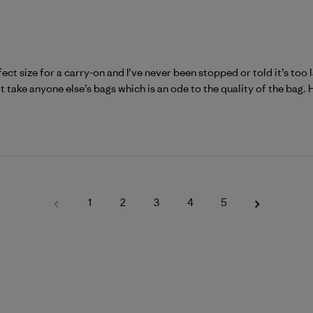
rfect size for a carry-on and I’ve never been stopped or told it’s t
 take anyone else’s bags which is an ode to the quality of the bag. 
1
2
3
4
5