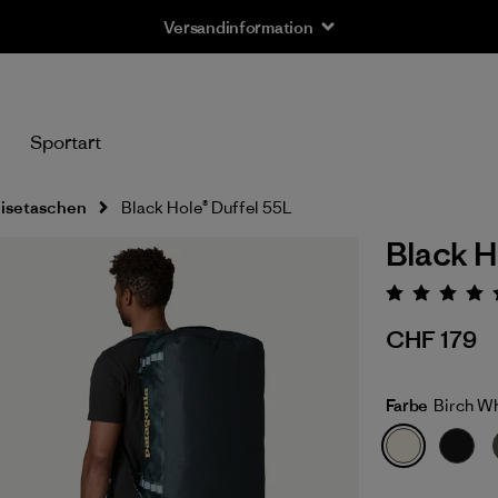
Versandinformation
n
Sportart
eisetaschen
Black Hole® Duffel 55L
Black H
Bewert
CHF 179
Farbe
Birch W