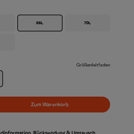
55L
70L
Größenleitfaden
Zum Warenkorb
ndinformation, Rücksendung & Umtausch