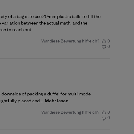
 of a bag is to use 20-mm plastic balls to fill the 
e variation between the actual math, and the 
ree to 
reach out
.
War diese Bewertung hilfreich?
0
0
t downside of packing a duffel for multi-mode
ughtfully placed and...
Mehr lesen
War diese Bewertung hilfreich?
0
0