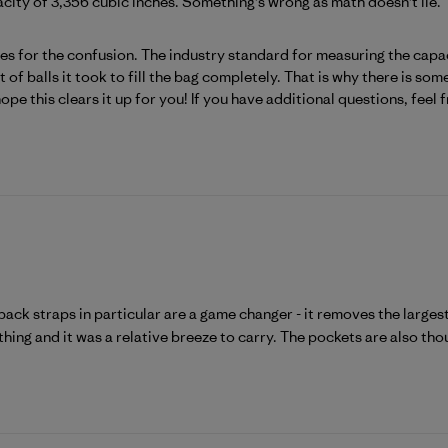
acity of 3,356 cubic inches. Something's wrong as math doesn't lie.
viewer_name}}s Bewertung von Wed Jul 29 2026
 for the confusion. The industry standard for measuring the capacity
f balls it took to fill the bag completely. That is why there is som
 this clears it up for you! If you have additional questions, feel f
ck straps in particular are a game changer - it removes the larges
s thing and it was a relative breeze to carry. The pockets are also tho