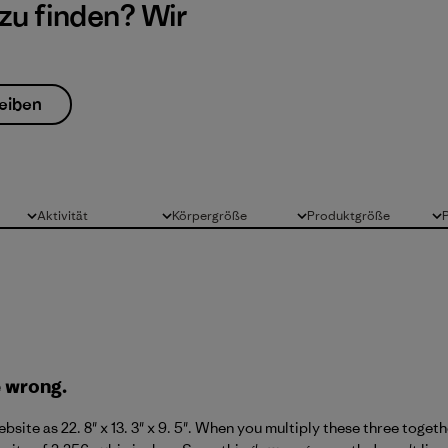
 zu finden? Wir
eiben
Aktivität
Körpergröße
Produktgröße
Alle
Alle
Alle
 wrong.
bsite as 22. 8" x 13. 3" x 9. 5". When you multiply these three toget