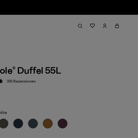
ole® Duffel 55L
318
Rezensionen
ung: 4.7 / 5
hite