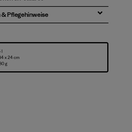
n & Pflegehinweise
 l
34 x 24 cm
80 g