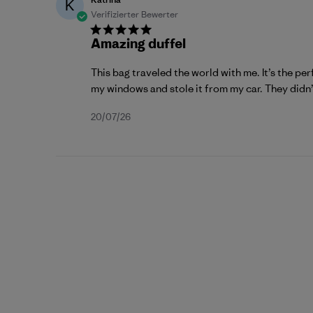
K
Verifizierter Bewerter
Amazing duffel
This bag traveled the world with me. It’s the pe
my windows and stole it from my car. They didn’t
Veröffentlichungsdatum
20/07/26