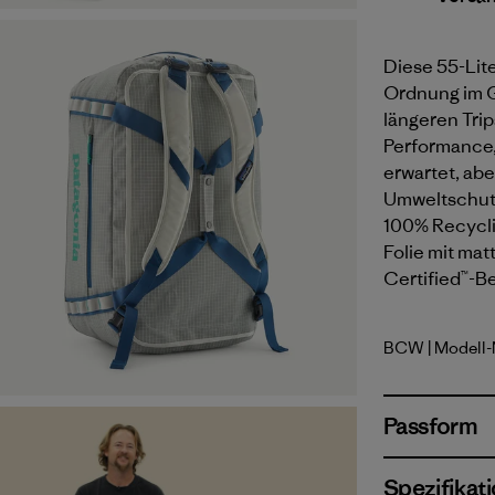
Diese 55-Lite
Ordnung im G
längeren Trip
Performance,
erwartet, abe
Umweltschutz
100% Recyclin
Folie mit mat
Certified™-Be
BCW
| Modell-
Birch Whi
Passform
Spezifikat