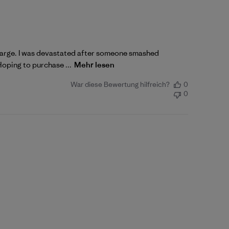
oo large. I was devastated after someone smashed
Hoping to purchase ...
Mehr lesen
War diese Bewertung hilfreich?
0
0