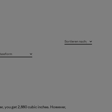
Sortieren nach
:
Passform
Alle
her, you get 2,880 cubic inches. However,