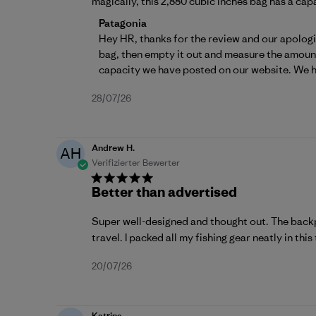
magically, this 2,880 cubic inches bag has a cap
Kommentare des Store-Besitzers zu {{Re
Patagonia
Hey HR, thanks for the review and our apologies
bag, then empty it out and measure the amount o
capacity we have posted on our website. We hope
Veröffentlichungsdatum
28/07/26
Andrew H.
AH
Verifizierter Bewerter
Better than advertised
Super well-designed and thought out. The backpa
travel. I packed all my fishing gear neatly in thi
Veröffentlichungsdatum
20/07/26
Katrina