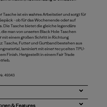
r Tasche ist ein wahres Arbeitstier und sorgt für
epäck - ob für das Wochenende oder auf
s. Die Tasche bietet die gleiche legendäre
 die man von unseren Black Hole Taschen
r mit einem großen Schritt in Richtung
: Tasche, Futter und Gurtband bestehen aus
gmaterial, laminiert mit einer recycelten TPU-
tem Finish. Hergestellt in einem Fair Trade
trieb.
Nr. 49343
te
ionen & Features