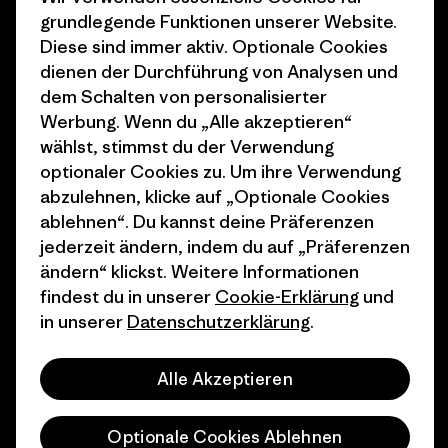
grundlegende Funktionen unserer Website.
Klimaziele
Pressekontakt
Diese sind immer aktiv. Optionale Cookies
dienen der Durchführung von Analysen und
1% For The Planet
Industry program
dem Schalten von personalisierter
Wie wir finanzieren
Affiliate-Programm
Werbung. Wenn du „Alle akzeptieren“
wählst, stimmst du der Verwendung
Geschenkgutscheine
Patagonia Schweiz
optionaler Cookies zu. Um ihre Verwendung
Seitenverzeichnis
abzulehnen, klicke auf „Optionale Cookies
Stores in deiner Nähe
ablehnen“. Du kannst deine Präferenzen
jederzeit ändern, indem du auf „Präferenzen
ändern“ klickst. Weitere Informationen
findest du in unserer
Cookie-Erklärung
und
in unserer
Datenschutzerklärung
.
© 2026 Patagonia, Inc. All Rights Reserved.
Alle Akzeptieren
Deutsch
Optionale Cookies Ablehnen