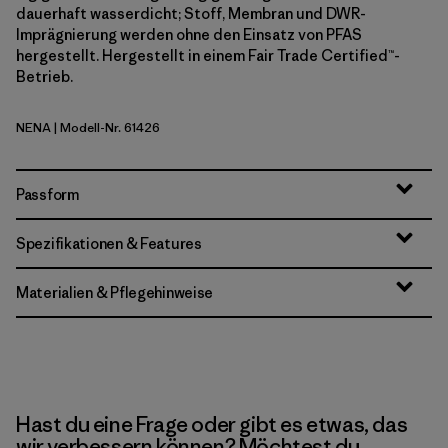
dauerhaft wasserdicht; Stoff, Membran und DWR-
Imprägnierung werden ohne den Einsatz von PFAS
hergestellt. Hergestellt in einem Fair Trade Certified™-
Betrieb.
NENA
| Modell-Nr. 61426
New Navy
Passform
Spezifikationen & Features
Materialien & Pflegehinweise
Hast du eine Frage oder gibt es etwas, das
wir verbessern können? Möchtest du