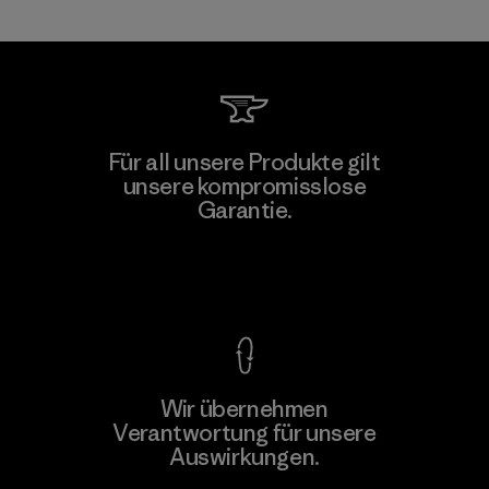
Toray International, Inc.
Für all unsere Produkte gilt
unsere kompromisslose
Material-supplier
F
Garantie.
Kompromisslose Garantie
Wir übernehmen
Mehr dazu
Verantwortung für unsere
Auswirkungen.