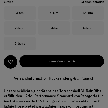
Größe
Größenleitfaden
Größe
Größe
Größe
3-6m
6-12m
12-18m
Größe
Größe
Größe
2 Jahre
3 Jahre
4 Jahre
Größe
5 Jahre
Zum Warenkorb
Versandinformation, Rücksendung & Umtausch
Unsere schlichte, unprätentiöse Torrentshell 3L Rain Bibs
erfüllt den H2No™ Performance Standard von Patagonia für
höchste wasserdicht/atmungsaktive Funktionalität. Die 3-
lagige Hose bietet ganztägigen Tragekomfort und ist