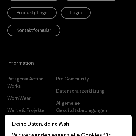
Produktpflege
Login
Kontaktformular
Information
Patagonia Action
Pro Community
Works
Datenschutzerklärung
Worn Wear
Allgemeine
Werte & Projekte
Geschäftsbedingungen
Progress Report
Cookie Einstellungen
Deine Daten, deine Wahl
Wir verwenden essenzielle Cookies für
Business Unusual
Karriere