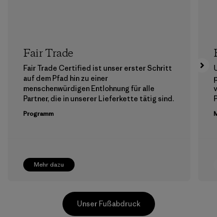
Fair Trade
Fair Trade Certified ist unser erster Schritt
auf dem Pfad hin zu einer
menschenwürdigen Entlohnung für alle
Partner, die in unserer Lieferkette tätig sind.
Programm
M
Mehr dazu
Unser Fußabdruck