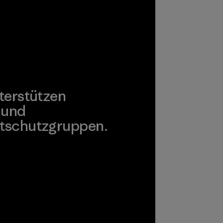
terstützen
 und
tschutzgruppen.
agonia Action Works