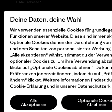
E-Mail-Adresse
Durch Klicken auf die Anmelden Taste, erkläre mich damit
Deine Daten, deine Wahl
einverstanden, dass Patagonia meine E-Mail-Adresse
verarbeitet und mir E-Mails für Produkt-Highlights, spannende
Stories, Informationen über Aktivismus, Veranstaltungen und
Wir verwenden essenzielle Cookies für grundle
mehr gemäß der
Datenschutzerklärung
von Patagonia zusendet.
Funktionen unserer Website. Diese sind immer akt
Optionale Cookies dienen der Durchführung von
Anmelden
und dem Schalten von personalisierter Werbung
„Alle akzeptieren“ wählst, stimmst du der Verwe
optionaler Cookies zu. Um ihre Verwendung abzu
klicke auf „Optionale Cookies ablehnen“. Du kann
Präferenzen jederzeit ändern, indem du auf „Pr
ändern“ klickst. Weitere Informationen findest du
Cookie-Erklärung
und in unserer
Datenschutzerkl
© 2026 Patagonia, Inc. All Rights Reserved.
Alle
Optionale Cooki
Akzeptieren
Ablehnen