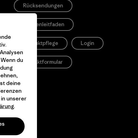
Rücksendungen
Größenleitfaden
gende
Produktpflege
Login
iv.
 Analysen
. Wenn du
Kontaktformular
ndung
lehnen,
st deine
äferenzen
 in unserer
ärung
.
es