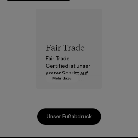
Fair Trade
Fair Trade
Certified ist unser
erster Schritt auf
Mehr dazu
dem Pfad hin zu
einer
menschenwürdige
n Entlohnung für
alle Partner, die in
Unser Fußabdruck
unserer
Lieferkette tätig
sind.