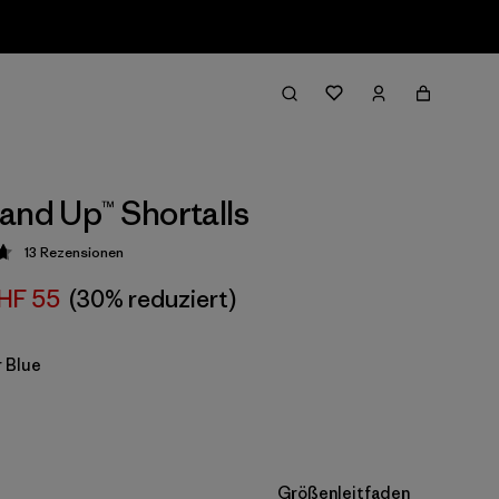
and Up™ Shortalls
13
Rezensionen
ung: 4.7 / 5
HF 55
(30% reduziert)
 Blue
Größenleitfaden