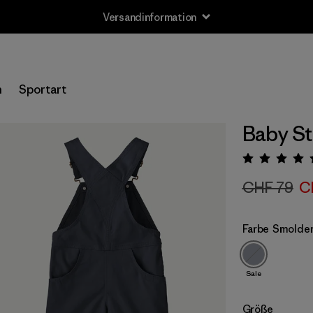
Versandinformation
n
Sportart
Baby St
Bewert
CHF 79
C
Farbe
Smolder
Sale
Größe