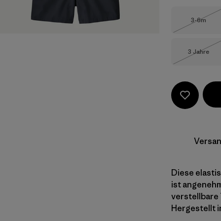
Größe
3-6m
Nicht li
Größe
3 Jahre
Nicht li
Versan
Diese elasti
ist angenehm
verstellbare
Hergestellt i