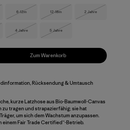
Größe
Größe
Größe
6-12m
12-18m
2 Jahre
eferbar
Nicht lieferbar
Nicht lieferbar
Nicht lieferbar
Größe
Größe
4 Jahre
5 Jahre
eferbar
Nicht lieferbar
Nicht lieferbar
Zum Warenkorb
dinformation, Rücksendung & Umtausch
sche, kurze Latzhose aus Bio-Baumwoll-Canvas
 zu tragen und strapazierfähig; sie hat
 Träger, um sich dem Wachstum anzupassen.
n einem Fair Trade Certified™-Betrieb.