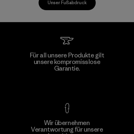
Unser Fußabdruck
Allied Feather and Down Corp.
Für all unsere Produkte gilt
unsere kompromisslose
Material-supplier
Garantie.
F
Kompromisslose Garantie
Wir übernehmen
Mehr dazu
Verantwortung für unsere