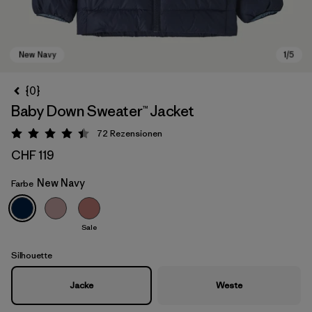
{0}
Baby Down Sweater™ Jacket
72
Rezensionen
Bewertung: 4.5 / 5
CHF 119
New Navy
Farbe
New Navy
Sale
Silhouette
Jacke
Weste