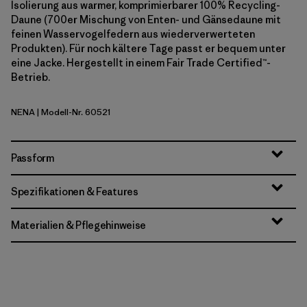
Isolierung aus warmer, komprimierbarer 100% Recycling-
Daune (700er Mischung von Enten- und Gänsedaune mit
feinen Wasservogelfedern aus wiederverwerteten
Produkten). Für noch kältere Tage passt er bequem unter
eine Jacke. Hergestellt in einem Fair Trade Certified™-
Betrieb.
NENA
| Modell-Nr. 60521
New Navy
Passform
Spezifikationen & Features
Materialien & Pflegehinweise