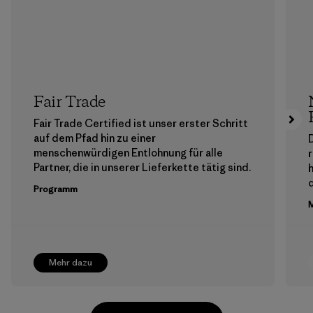
Fair Trade
Fair Trade Certified ist unser erster Schritt
auf dem Pfad hin zu einer
menschenwürdigen Entlohnung für alle
Partner, die in unserer Lieferkette tätig sind.
h
Programm
M
Mehr dazu