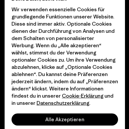
Wir verwenden essenzielle Cookies für
Business Unusual
Karriere
grundlegende Funktionen unserer Website.
Klimaziele
Pressekontakt
Diese sind immer aktiv. Optionale Cookies
dienen der Durchführung von Analysen und
1% For The Planet
Industry program
dem Schalten von personalisierter
Wie wir finanzieren
Affiliate-Programm
Werbung. Wenn du „Alle akzeptieren“
wählst, stimmst du der Verwendung
Geschenkgutscheine
Patagonia Schweiz
optionaler Cookies zu. Um ihre Verwendung
Seitenverzeichnis
abzulehnen, klicke auf „Optionale Cookies
Stores in deiner Nähe
ablehnen“. Du kannst deine Präferenzen
jederzeit ändern, indem du auf „Präferenzen
ändern“ klickst. Weitere Informationen
findest du in unserer
Cookie-Erklärung
und
in unserer
Datenschutzerklärung
.
© 2026 Patagonia, Inc. All Rights Reserved.
Alle Akzeptieren
Deutsch