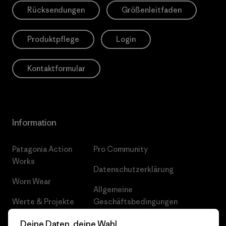
Rücksendungen
Größenleitfaden
Produktpflege
Login
Kontaktformular
Information
Patagonia Action
Pro Community
Works
Datenschutzerklärung
Worn Wear
Allgemeine
Werte & Projekte
Geschäftsbedingungen
Progress Report
Cookie Einstellungen
Deine Daten, deine Wahl