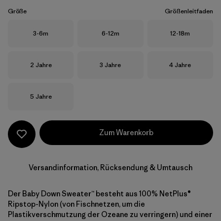
Größe
Größenleitfaden
Größe
Größe
Größe
3-6m
6-12m
12-18m
Größe
Größe
Größe
2 Jahre
3 Jahre
4 Jahre
Größe
5 Jahre
Zum Warenkorb
Versandinformation, Rücksendung & Umtausch
Der Baby Down Sweater™ besteht aus 100% NetPlus®
Ripstop-Nylon (von Fischnetzen, um die
Plastikverschmutzung der Ozeane zu verringern) und einer