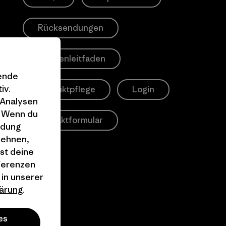
Rücksendungen
Größenleitfaden
gende
iv.
Produktpflege
Login
 Analysen
. Wenn du
Kontaktformular
ndung
lehnen,
st deine
äferenzen
 in unserer
ärung
.
es