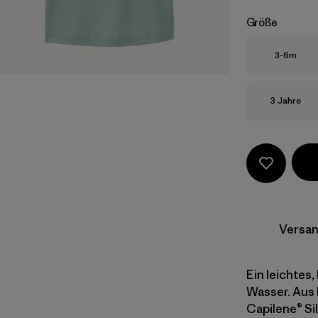
Größe
Größe
3-6m
Größe
3 Jahre
Versan
Ein leichtes
Wasser. Aus 
Capilene® Si