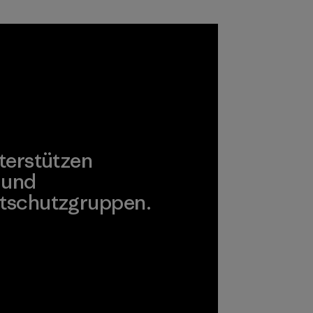
Umwelt, Arbeiter
und Verbraucher
unbedenklich sind.
Programm
terstützen
 und
tschutzgruppen.
agonia Action Works