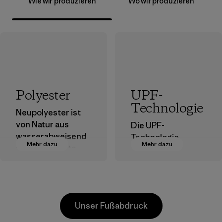
Wie wir produzieren
Wo wir produzieren
Polyester
UPF-
Technologie
Neupolyester ist
von Natur aus
Die UPF-
wasserabweisend
Technologie
Mehr dazu
Mehr dazu
und bringt gute
verbessert die
Leistungen als
Fähigkeit von
Outdoor-Kleidung.
Stoffen, die
gefährlichen
Materialien
UV‑Strahlen der
Unser Fußabdruck
Sonne zu
blockieren und