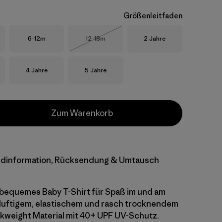
Größenleitfaden
Größe
Größe
Größe
6-12m
12-18m
2 Jahre
Nicht lieferbar
Größe
Größe
4 Jahre
5 Jahre
Zum Warenkorb
dinformation, Rücksendung & Umtausch
, bequemes Baby T-Shirt für Spaß im und am
luftigem, elastischem und rasch trocknendem
lkweight Material mit 40+ UPF UV-Schutz.