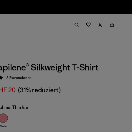
pilene® Silkweight T-Shirt
3
Rezensionen
ung: 5 / 5
HF 20
(31% reduziert)
phins: Thin Ice
Sale