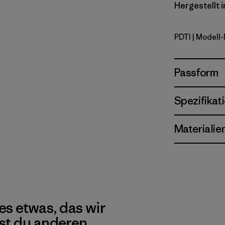
Hergestellt i
PDTI
| Modell-
Pink Dolph
Passform
Spezifikat
Materialie
es etwas, das wir
st du anderen