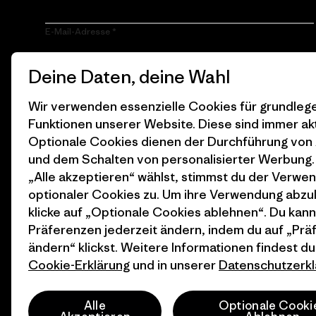
E-Mail-Adresse
Durch Klicken auf die Anmelden Taste, erkläre mich damit
Deine Daten, deine Wahl
einverstanden, dass Patagonia meine E-Mail-Adresse
verarbeitet und mir E-Mails für Produkt-Highlights, spannende
Stories, Informationen über Aktivismus, Veranstaltungen und
Wir verwenden essenzielle Cookies für grundle
mehr gemäß der
Datenschutzerklärung
von Patagonia zusendet.
Funktionen unserer Website. Diese sind immer akt
Optionale Cookies dienen der Durchführung von
Anmelden
und dem Schalten von personalisierter Werbung
„Alle akzeptieren“ wählst, stimmst du der Verwe
optionaler Cookies zu. Um ihre Verwendung abzu
klicke auf „Optionale Cookies ablehnen“. Du kann
Präferenzen jederzeit ändern, indem du auf „Pr
ändern“ klickst. Weitere Informationen findest du
Cookie-Erklärung
und in unserer
Datenschutzerkl
© 2026 Patagonia, Inc. All Rights Reserved.
Alle
Optionale Cooki