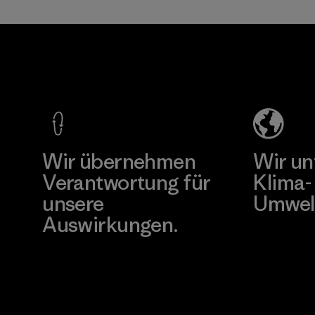
daran zu hindern,
die Haut zu
MAS Active
erreichen.
(Pvt) Ltd. -
Materialien
Asialine
Factory
Mehr dazu
Wir übernehmen
Wir un
Verantwortung für
Klima-
unsere
Umwel
Auswirkungen.
Besuche Pat
Unser Fußabdruck