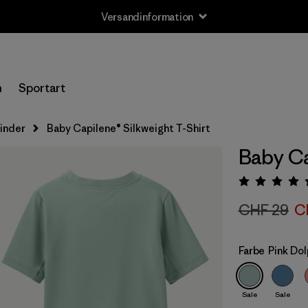
Versandinformation
n
Sportart
kinder
Baby Capilene® Silkweight T-Shirt
Baby Ca
Bewert
CHF 29
C
Farbe
Pink Dol
Sale
Sale