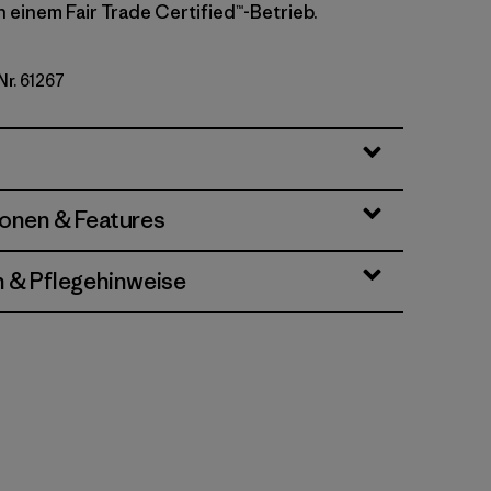
n einem Fair Trade Certified™-Betrieb.
Nr. 61267
ins: Thin Ice
ionen & Features
n & Pflegehinweise