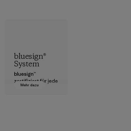
bluesign®
System
bluesign™
zertifiziert für jede
Mehr dazu
Stufe der
Textilherstellung
geeignete
Chemikalien,
Verfahren,
Materialien und
Produkte, die für