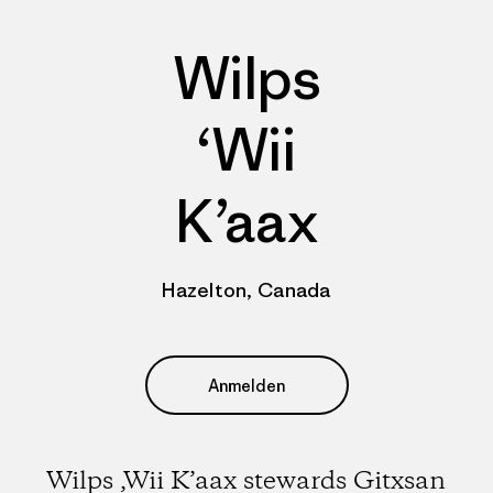
Wilps
‘Wii
K’aax
Hazelton, Canada
Anmelden
Wilps ‚Wii K’aax stewards Gitxsan