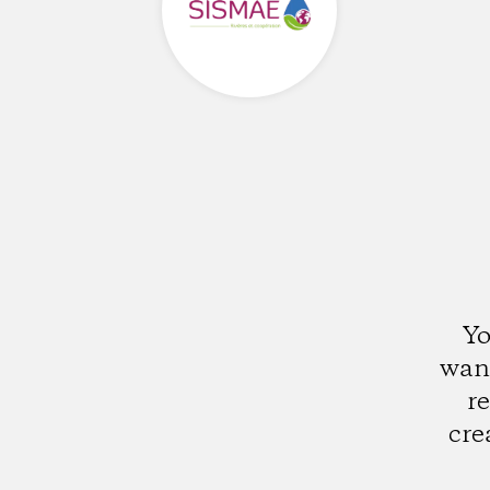
Yo
want
r
cre