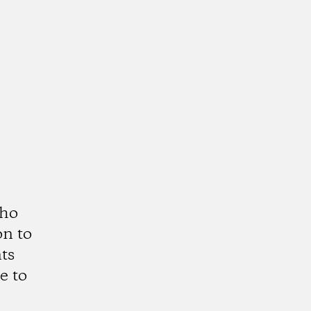
who
on to
ts
e to