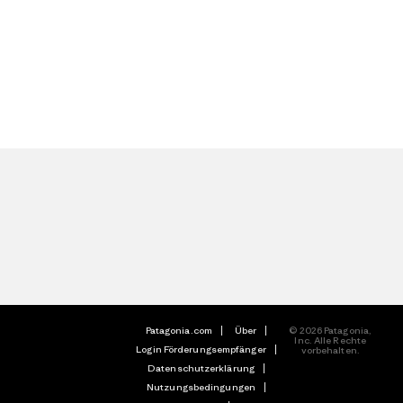
Patagonia.com
Über
© 2026 Patagonia,
Inc. Alle Rechte
Login Förderungsempfänger
vorbehalten.
Datenschutzerklärung
Nutzungsbedingungen