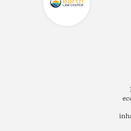
ec
inh