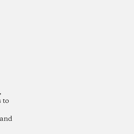
,
 to
 and