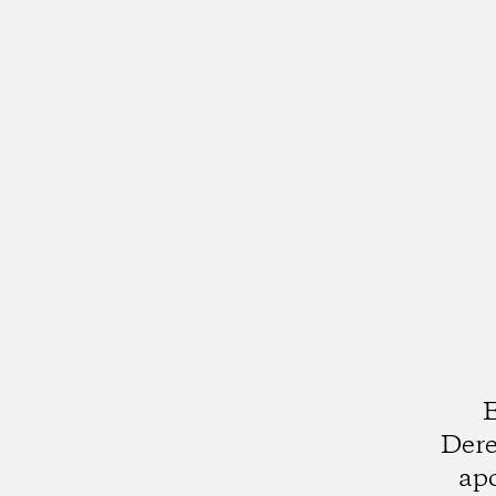
E
Dere
apo