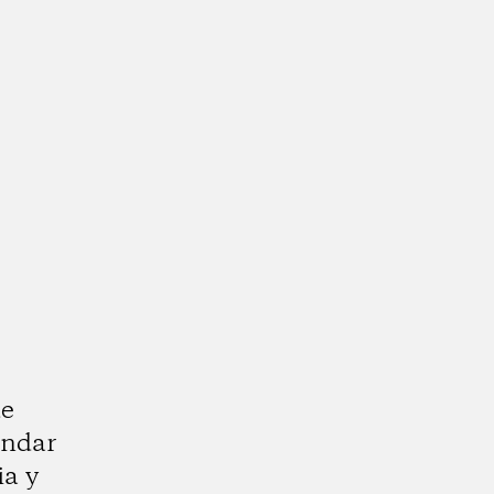
de
indar
ia y