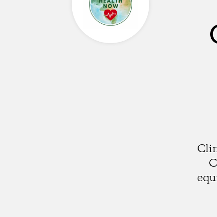
Cli
C
equ