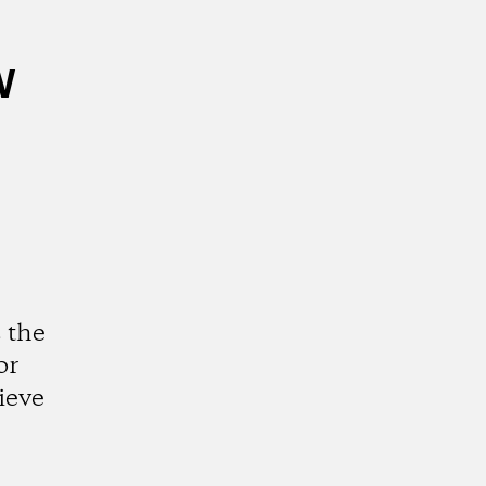
w
 the
or
ieve