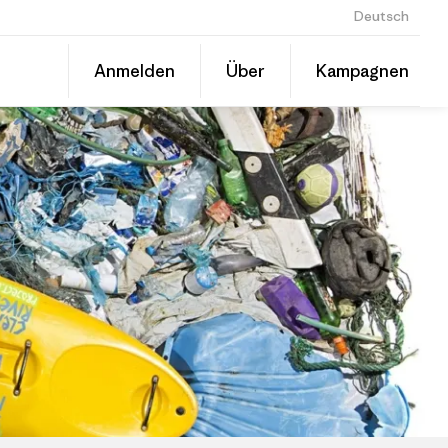
Deutsch
Diesen
Spenden
Anmelden
Über
Kampagnen
Beitrag
Auf
teilen
LinkedIn
Grantee
teilen