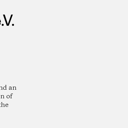
.V.
and an
on of
the