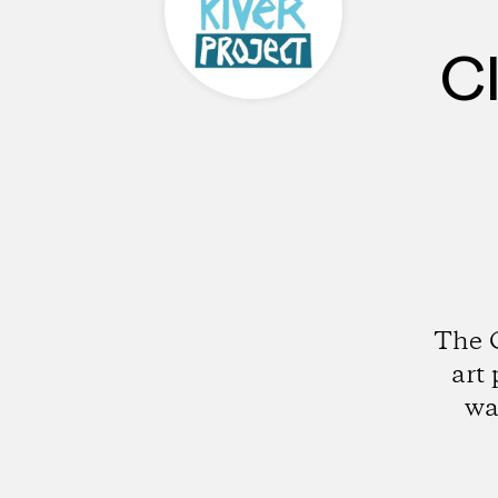
Cl
The C
art 
wa