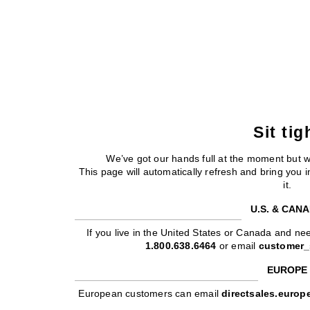
Sit tig
We’ve got our hands full at the moment but 
This page will automatically refresh and bring you
it.
U.S. & CAN
If you live in the United States or Canada and nee
1.800.638.6464
or email
customer_
EUROPE
European customers can email
directsales.euro