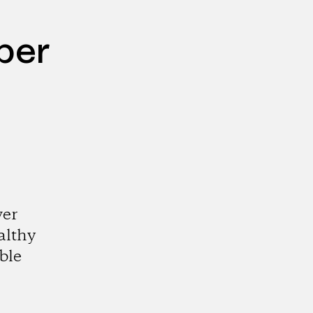
per
wer
althy
ble