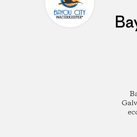
Ba
Ba
Galv
ec