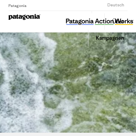
Anmelden
Deutsch
Patagonia
경기환경운동연합
Diesen
Über
Beitrag
Home
Auf
teilen
Linked
Grante
Kampagnen
teilen