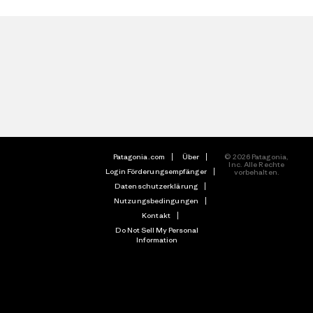
Patagonia.com
Über
© 2026 Patagonia,
Inc. Alle Rechte
Login Förderungsempfänger
vorbehalten.
Datenschutzerklärung
Nutzungsbedingungen
Kontakt
Do Not Sell My Personal
Information