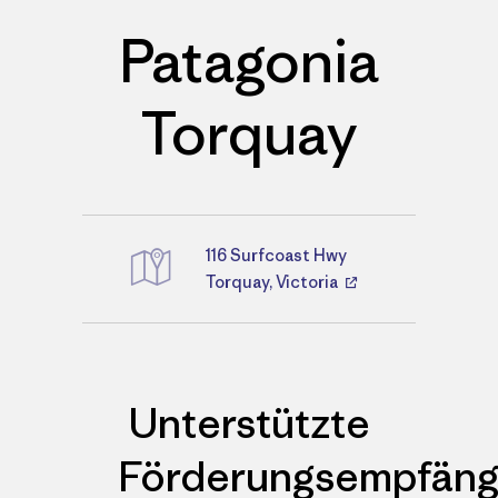
Patagonia
Torquay
116 Surfcoast Hwy
Wegbeschreibungen
Torquay, Victoria
Unterstützte
Förderungsempfäng