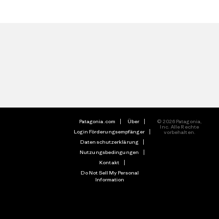
Patagonia.com
Über
© 2026 Patagonia,
Inc. Alle Rechte
Login Förderungsempfänger
vorbehalten.
Datenschutzerklärung
Nutzungsbedingungen
Kontakt
Do Not Sell My Personal
Information