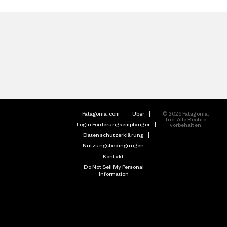
Patagonia.com
Über
© 2026 Patagonia,
Inc. Alle Rechte
Login Förderungsempfänger
vorbehalten.
Datenschutzerklärung
Nutzungsbedingungen
Kontakt
Do Not Sell My Personal
Information