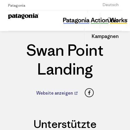
Anmelden
Deutsch
Patagonia
Swan Point Landing
Diesen
Über
Beitrag
Home
Händler
Auf
teilen
Linked
Patago
Kampagnen
teilen
Händle
Swan Point
Landing
Facebook
Website anzeigen
Unterstützte