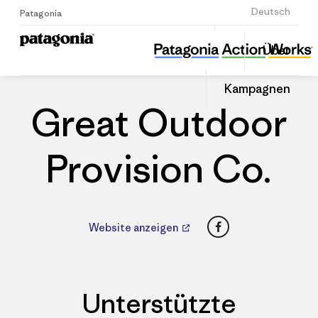
Anmelden
Deutsch
Patagonia
Great Outdoor Provision Co.
Diesen
Über
Beitrag
Home
Händler
Auf
teilen
Linked
Patago
Kampagnen
teilen
Händle
Great Outdoor
Provision Co.
Facebook
Website anzeigen
Unterstützte