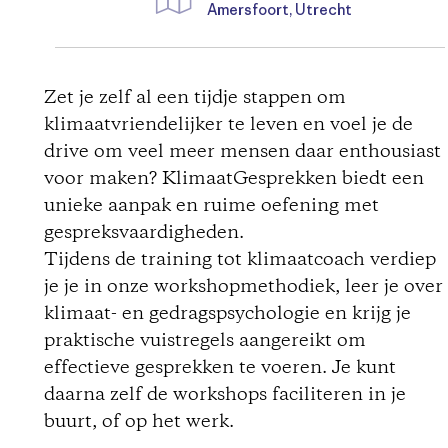
Amersfoort, Utrecht
D
i
Zet je zelf al een tijdje stappen om
klimaatvriendelijker te leven en voel je de
r
drive om veel meer mensen daar enthousiast
voor maken? KlimaatGesprekken biedt een
e
unieke aanpak en ruime oefening met
c
gespreksvaardigheden.
Tijdens de training tot klimaatcoach verdiep
t
je je in onze workshopmethodiek, leer je over
klimaat- en gedragspsychologie en krijg je
i
praktische vuistregels aangereikt om
effectieve gesprekken te voeren. Je kunt
o
daarna zelf de workshops faciliteren in je
buurt, of op het werk.
n