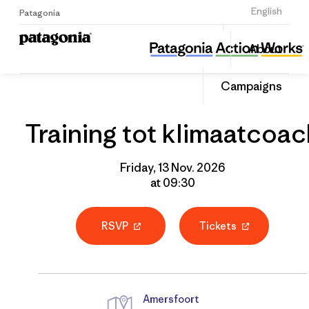
Sign Up
English
Patagonia
Training tot klimaatcoach
Share
About
this
Home
Grantee
Share
Event
on
Campaigns
Linked
Training tot klimaatcoac
Friday, 13 Nov. 2026
at 09:30
RSVP
Tickets
Amersfoort