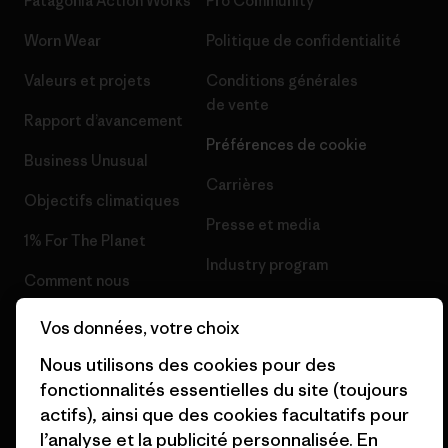
Patagonia Action Works
Pro Community
Worn Wear
Politique de confidentialité
Valeurs et projets
Conditions générales
de vente
Rapport d’avancement
Préférences de cookie
Business Unusual
Carrières
Objectifs climatiques
Presse et media
1% For The Planet
Industry program
Comment nous
finançons
Programme d’affiliation
Vos données, votre choix
Cartes cadeaux
Patagonia Belgique Plan du
Nous utilisons des cookies pour des
site
Nos magasins
fonctionnalités essentielles du site (toujours
actifs), ainsi que des cookies facultatifs pour
l’analyse et la publicité personnalisée. En