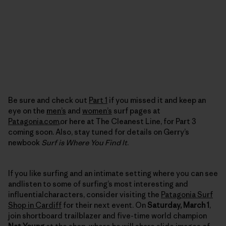
Be sure and check out
Part 1
if you missed it and keep an
eye on the
men’s
and
women’s
surf pages at
Patagonia.com
,or here at The Cleanest Line, for Part 3
coming soon. Also, stay tuned for details on Gerry’s
newbook
Surf is Where You Find It
.
If you like surfing and an intimate setting where you can see
andlisten to some of surfing’s most interesting and
influentialcharacters, consider visiting the
Patagonia Surf
Shop in Cardiff
for their next event. On
Saturday, March 1
,
join shortboard trailblazer and five-time world champion