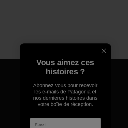
Vous aimez ces
histoires ?
Abonnez-vous pour recevoir
Nous garantissons tous les
les e-mails de Patagonia et
produits que nous
nos dernières histoires dans
fabriquons.
votre boîte de réception.
Voir la Garantie Ironclad