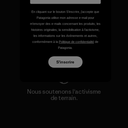
En cliquant sur le bouton S’inscrire, j'accepte que
Patagonia utilise mon adresse e-mail pour
m'envoyer des e-mails concernant les produits, les
Nous assumons la
histoires originales, la sensibilisation à l'activisme,
responsabilité de notre
les informations sur les événements et autres,
impact.
conformément à la
Politique de confidentialité
de
Patagonia.
Découvrez notre empreinte carbone
S'inscrire
Nous soutenons l'activisme
de terrain.
Consulter Patagonia Action Works