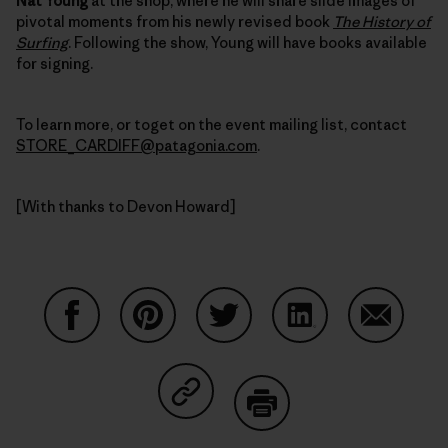
Nat Young
at the shop, where he will share slide images of
pivotal moments from his newly revised book
The History of
Surfing
. Following the show, Young will have books available
for signing.
To learn more, or toget on the event mailing list, contact
STORE_CARDIFF@patagonia.com
.
[With thanks to Devon Howard]
Partager sur Facebook
Partager sur Pinterest
Partager sur Twitter
Partager sur Linke
Partager 
Partager sur Copy Link
Imprimer