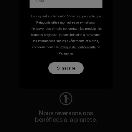
Consulter Patagonia Action Works
En cliquant sur le bouton S’inscrire, j'accepte que
Patagonia utilise mon adresse e-mail pour
m'envoyer des e-mails concernant les produits, les
histoires originales, la sensibilisation à l'activisme,
les informations sur les événements et autres,
conformément à la
Politique de confidentialité
de
Nous faisons durer votre
Patagonia.
équipement.
S'inscrire
Consulter Worn Wear
Nous reversons nos
bénéfices à la planète.