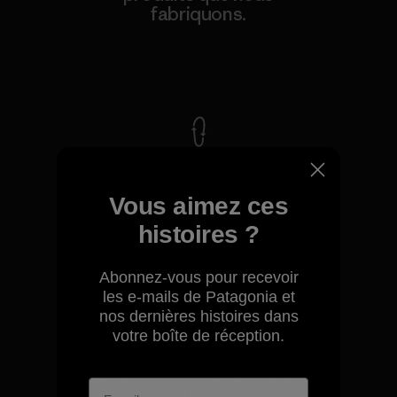
fabriquons.
Voir la Garantie Ironclad
Nous assumons la
responsabilité de notre
Vous aimez ces
impact.
histoires ?
Découvrez notre empreinte carbone
Abonnez-vous pour recevoir
les e-mails de Patagonia et
nos dernières histoires dans
votre boîte de réception.
Nous soutenons l'activisme
de terrain.