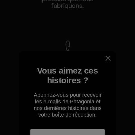
fabriquons.
Voir la Garantie Ironclad
Nous assumons la
responsabilité de notre
Vous aimez ces
impact.
histoires ?
Découvrez notre empreinte carbone
Abonnez-vous pour recevoir
les e-mails de Patagonia et
nos dernières histoires dans
votre boîte de réception.
Nous soutenons l'activisme