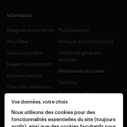
Information
Patagonia Action Works
Pro Community
Worn Wear
Politique de confidentialité
Valeurs et projets
Conditions générales
de vente
Rapport d’avancement
Préférences de cookie
Business Unusual
Carrières
Objectifs climatiques
Presse et media
1% For The Planet
Vos données, votre choix
Industry program
Comment nous
Nous utilisons des cookies pour des
finançons
Programme d’affiliation
fonctionnalités essentielles du site (toujours
actifs), ainsi que des cookies facultatifs pour