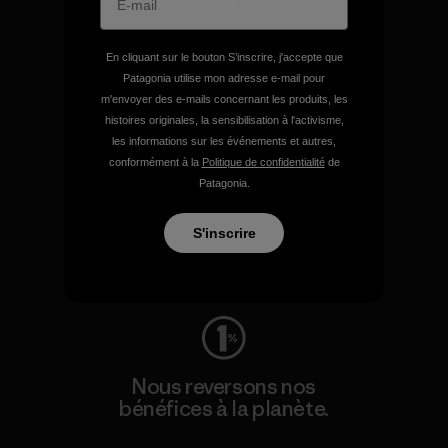
de terrain.
Consulter Patagonia Action Works
En cliquant sur le bouton S’inscrire, j'accepte que
Patagonia utilise mon adresse e-mail pour
m'envoyer des e-mails concernant les produits, les
histoires originales, la sensibilisation à l'activisme,
les informations sur les événements et autres,
conformément à la
Politique de confidentialité
de
Nous faisons durer votre
Patagonia.
équipement.
S'inscrire
Consulter Worn Wear
Nous reversons nos
bénéfices à la planète.