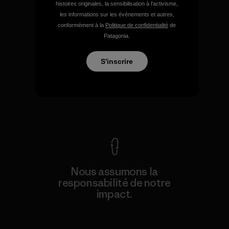
histoires originales, la sensibilisation à l'activisme,
les informations sur les événements et autres,
conformément à la
Politique de confidentialité
de
Patagonia.
Nous garantissons tous les
S'inscrire
produits que nous
fabriquons.
Voir la Garantie Ironclad
Nous assumons la
responsabilité de notre
impact.
Découvrez notre empreinte carbone