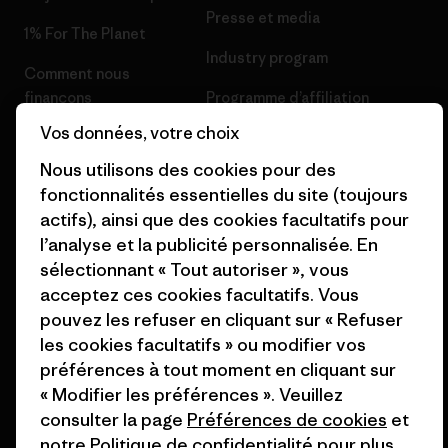
Presse et media
1% For The Planet
Industry program
Comment nous
finançons
Programme d’affiliation
Vos données, votre choix
Cartes cadeaux
Patagonia Belgique Plan du
site
Nous utilisons des cookies pour des
Nos magasins
fonctionnalités essentielles du site (toujours
actifs), ainsi que des cookies facultatifs pour
l’analyse et la publicité personnalisée. En
sélectionnant « Tout autoriser », vous
acceptez ces cookies facultatifs. Vous
© 2026 Patagonia, Inc. All Rights Reserved.
pouvez les refuser en cliquant sur « Refuser
les cookies facultatifs » ou modifier vos
préférences à tout moment en cliquant sur
« Modifier les préférences ». Veuillez
français
consulter la page
Préférences de cookies
et
notre
Politique de confidentialité
pour plus