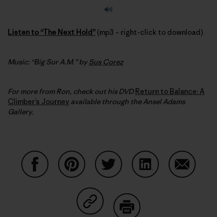
Listen to “The Next Hold”
(mp3 – right-click to download)
Music: “Big Sur A.M.” by
Sus Corez
For more from Ron, check out his DVD
Return to Balance: A
Climber’s Journey
available through the Ansel Adams
Gallery.
Partager sur Facebook
Partager sur Pinterest
Partager sur Twitter
Partager sur Linke
Partager 