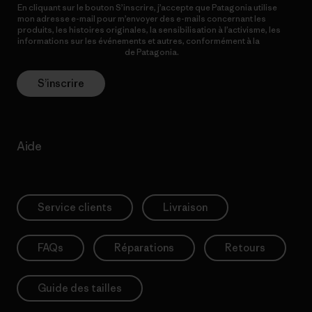
En cliquant sur le bouton S’inscrire, j’accepte que Patagonia utilise
mon adresse e-mail pour m’envoyer des e-mails concernant les
produits, les histoires originales, la sensibilisation à l’activisme, les
informations sur les événements et autres, conformément à la
Politique de confidentialité
de Patagonia.
S’inscrire
Aide
Service clients
Livraison
FAQs
Réparations
Retours
Guide des tailles