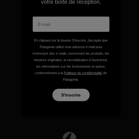
votre boîte de réception.
Nous garantissons tous les
produits que nous
fabriquons.
En cliquant sur le bouton S’inscrire, j'accepte que
Voir la Garantie Ironclad
Patagonia utilise mon adresse e-mail pour
m'envoyer des e-mails concernant les produits, les
histoires originales, la sensibilisation à l'activisme,
les informations sur les événements et autres,
conformément à la
Politique de confidentialité
de
Patagonia.
Nous assumons la
responsabilité de notre
S'inscrire
impact.
Découvrez notre empreinte carbone