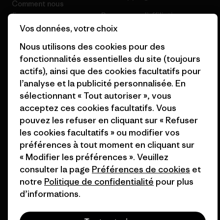
Comment nous
finançons
Programme d’affiliation
Vos données, votre choix
Cartes cadeaux
Patagonia Belgique Plan du
Nous utilisons des cookies pour des
site
Nos magasins
fonctionnalités essentielles du site (toujours
actifs), ainsi que des cookies facultatifs pour
l’analyse et la publicité personnalisée. En
sélectionnant « Tout autoriser », vous
acceptez ces cookies facultatifs. Vous
© 2026 Patagonia, Inc. All Rights Reserved.
pouvez les refuser en cliquant sur « Refuser
les cookies facultatifs » ou modifier vos
préférences à tout moment en cliquant sur
« Modifier les préférences ». Veuillez
français
consulter la page
Préférences de cookies
et
notre
Politique de confidentialité
pour plus
d’informations.