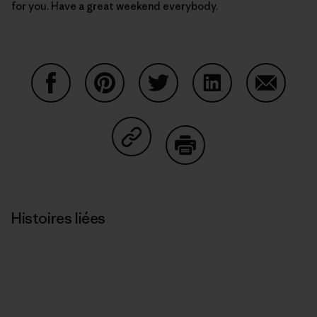
for you. Have a great weekend everybody.
Partager sur Facebook
Partager sur Pinterest
Partager sur Twitter
Partager sur Linke
Partager 
Partager sur Copy Link
Imprimer
Histoires liées