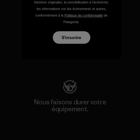
histoires originales, la sensibilisation à l'activisme,
les informations sur les événements et autres,
conformément à la
Politique de confidentialité
de
Patagonia.
Nous soutenons l'activisme
S'inscrire
de terrain.
Consulter Patagonia Action Works
Nous faisons durer votre
équipement.
Consulter Worn Wear