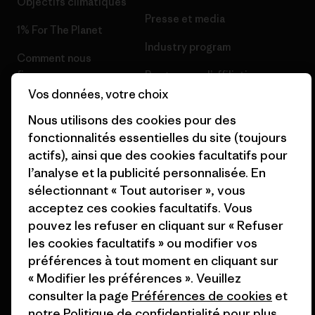
Objectifs climatiques
Presse et media
1% For The Planet
Industry program
Comment nous
finançons
Programme d’affiliation
Vos données, votre choix
Cartes cadeaux
Patagonia Belgique Plan du
Nous utilisons des cookies pour des
site
Nos magasins
fonctionnalités essentielles du site (toujours
actifs), ainsi que des cookies facultatifs pour
l’analyse et la publicité personnalisée. En
sélectionnant « Tout autoriser », vous
acceptez ces cookies facultatifs. Vous
© 2026 Patagonia, Inc. All Rights Reserved.
pouvez les refuser en cliquant sur « Refuser
les cookies facultatifs » ou modifier vos
préférences à tout moment en cliquant sur
« Modifier les préférences ». Veuillez
français
consulter la page
Préférences de cookies
et
notre
Politique de confidentialité
pour plus