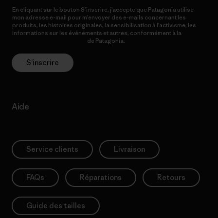
En cliquant sur le bouton S’inscrire, j’accepte que Patagonia utilise
mon adresse e-mail pour m’envoyer des e-mails concernant les
produits, les histoires originales, la sensibilisation à l’activisme, les
informations sur les événements et autres, conformément à la
Politique de confidentialité
de Patagonia.
S’inscrire
Aide
Service clients
Livraison
FAQs
Réparations
Retours
Guide des tailles