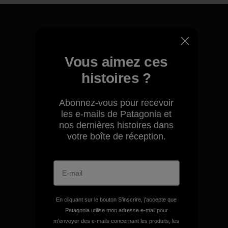
Nous garantissons tous les
Vous aimez ces
produits que nous
histoires ?
fabriquons.
Abonnez-vous pour recevoir
Voir la Garantie Ironclad
les e-mails de Patagonia et
nos dernières histoires dans
votre boîte de réception.
Nous assumons la
responsabilité de notre
impact.
En cliquant sur le bouton S’inscrire, j'accepte que
Patagonia utilise mon adresse e-mail pour
m'envoyer des e-mails concernant les produits, les
Découvrez notre empreinte carbone