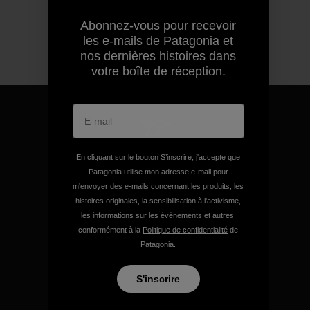
Abonnez-vous pour recevoir
les e-mails de Patagonia et
nos dernières histoires dans
votre boîte de réception.
Nous garantissons tous les
En cliquant sur le bouton S’inscrire, j'accepte que
Patagonia utilise mon adresse e-mail pour
produits que nous
m'envoyer des e-mails concernant les produits, les
fabriquons.
histoires originales, la sensibilisation à l'activisme,
les informations sur les événements et autres,
conformément à la
Politique de confidentialité
de
Voir la Garantie Ironclad
Patagonia.
S'inscrire