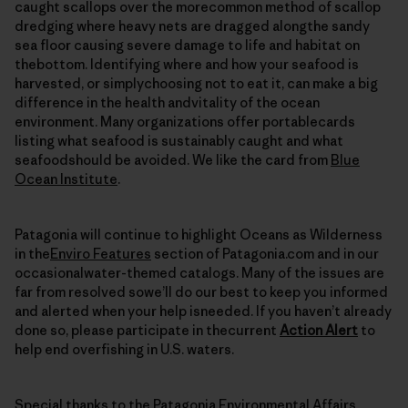
caught scallops over the morecommon method of scallop
dredging where heavy nets are dragged alongthe sandy
sea ﬂoor causing severe damage to life and habitat on
thebottom. Identifying where and how your seafood is
harvested, or simplychoosing not to eat it, can make a big
difference in the health andvitality of the ocean
environment. Many organizations offer portablecards
listing what seafood is sustainably caught and what
seafoodshould be avoided. We like the card from
Blue
Ocean Institute
.
Patagonia will continue to highlight Oceans as Wilderness
in the
Enviro Features
section of Patagonia.com and in our
occasionalwater-themed catalogs. Many of the issues are
far from resolved sowe’ll do our best to keep you informed
and alerted when your help isneeded. If you haven’t already
done so, please participate in thecurrent
Action Alert
to
help end overfishing in U.S. waters.
Special thanks to the Patagonia Environmental Affairs