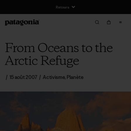
Retours
From Oceans to the
Arctic Refuge
/
15 août 2007
/
Activisme
,
Planète