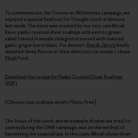
To commemorate the Oceans as Wilderness campaign, we
enjoyed a special Seafood for Thought lunch in Ventura
last week. The menu was created by our very own Micah
Knox: panko crusted diver scallops with a micro green
salad tossed in wasabi vinaigrette served with roasted
garlic ginger burre blanc. For dessert,
Ben & Jerry’s
kindly
donated three flavors of their delicious ice cream. I chose
Phish
Food…
Download the recipe for Panko Crusted Diver Scallops
(PDF)
[Choose your scallops wisely. Photo: Free]
The focus of the lunch, and an example of what we tried to
conveyduring the OAW campaign, was on the method of
harvesting the seascallops. In this case, Micah chose diver-