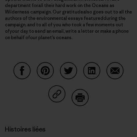
department forall their hard work on the Oceans as
Wilderness campaign. Our gratitudealso goes out to all the
authors of the environmental essays featuredduring the
campaign, and to all of you who took a few moments out
ofyour day to send an email, write a letter or make a phone
on behalf ofour planet’s oceans.
Partager sur Facebook
Partager sur Pinterest
Partager sur Twitter
Partager sur Linke
Partager 
Partager sur Copy Link
Imprimer
Histoires liées