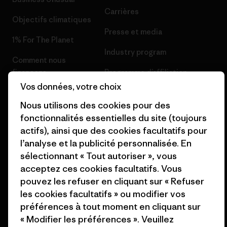
Carrières
Objectifs climatiques
Presse et media
1% For The Planet
Industry program
Comment nous
finançons
Programme d’affiliation
Vos données, votre choix
Cartes cadeaux
Patagonia Belgique Plan du
Nous utilisons des cookies pour des
site
Nos magasins
fonctionnalités essentielles du site (toujours
actifs), ainsi que des cookies facultatifs pour
l’analyse et la publicité personnalisée. En
sélectionnant « Tout autoriser », vous
acceptez ces cookies facultatifs. Vous
© 2026 Patagonia, Inc. All Rights Reserved.
pouvez les refuser en cliquant sur « Refuser
les cookies facultatifs » ou modifier vos
préférences à tout moment en cliquant sur
« Modifier les préférences ». Veuillez
français