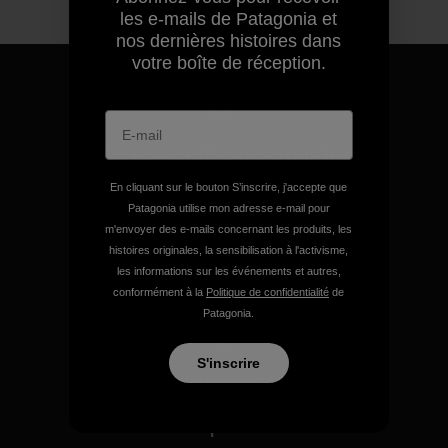
les e-mails de Patagonia et
nos dernières histoires dans
votre boîte de réception.
Nous garantissons tous les
produits que nous
En cliquant sur le bouton S’inscrire, j'accepte que
fabriquons.
Patagonia utilise mon adresse e-mail pour
m'envoyer des e-mails concernant les produits, les
histoires originales, la sensibilisation à l'activisme,
Voir la Garantie Ironclad
les informations sur les événements et autres,
conformément à la
Politique de confidentialité
de
Patagonia.
S'inscrire
Nous assumons la
responsabilité de notre
impact.