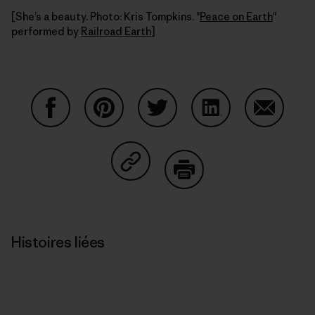
[She’s a beauty. Photo: Kris Tompkins. "
Peace on Earth
"
performed by
Railroad Earth
]
Partager sur Facebook
Partager sur Pinterest
Partager sur Twitter
Partager sur Linke
Partager 
Partager sur Copy Link
Imprimer
Histoires liées