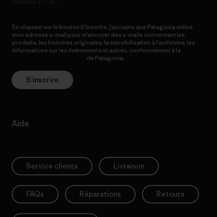
Adresse e-mail
En cliquant sur le bouton S’inscrire, j’accepte que Patagonia utilise
mon adresse e-mail pour m’envoyer des e-mails concernant les
produits, les histoires originales, la sensibilisation à l’activisme, les
informations sur les événements et autres, conformément à la
Politique de confidentialité
de Patagonia.
S’inscrire
Aide
Service clients
Livraison
FAQs
Réparations
Retours